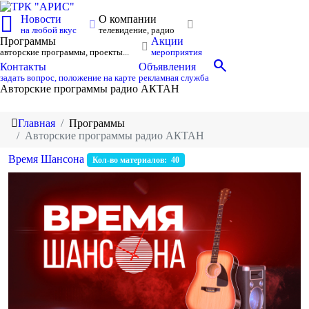
Новости
О компании
на любой вкус
телевидение, радио
Программы
Акции
авторские программы, проекты...
мероприятия
search
Контакты
Объявления
задать вопрос, положение на карте
рекламная служба
Авторские программы радио АКТАН
Главная
Программы
Авторские программы радио АКТАН
Время Шансона
Кол-во материалов: 40