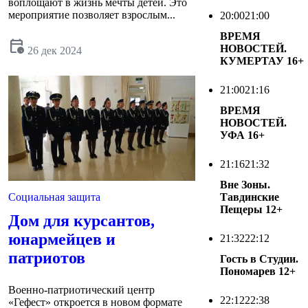
воплощают в жизнь мечты детей. Это
мероприятие позволяет взрослым...
20:00
21:00
ВРЕМЯ
calendar_clock
НОВОСТЕЙ.
26 дек 2024
КУМЕРТАУ
16+
21:00
21:16
ВРЕМЯ
НОВОСТЕЙ.
УФА
16+
21:16
21:32
Вне Зоны.
Тавдинские
Социальная защита
Пещеры
12+
Дом для курсантов,
юнармейцев и
21:32
22:12
патриотов
Гость в Студии.
Пономарев
12+
Военно-патриотический центр
22:12
22:38
«Гефест» откроется в новом формате