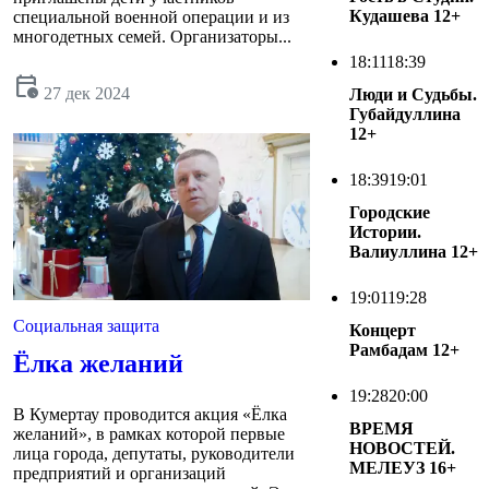
Кудашева
12+
специальной военной операции и из
многодетных семей. Организаторы...
18:11
18:39
calendar_clock
27 дек 2024
Люди и Судьбы.
Губайдуллина
12+
18:39
19:01
Городские
Истории.
Валиуллина
12+
19:01
19:28
Социальная защита
Концерт
Рамбадам
12+
Ёлка желаний
19:28
20:00
В Кумертау проводится акция «Ёлка
ВРЕМЯ
желаний», в рамках которой первые
НОВОСТЕЙ.
лица города, депутаты, руководители
МЕЛЕУЗ
16+
предприятий и организаций