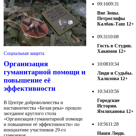
09:16
09:31
Вне Зоны.
Петроглифы
Калбак-Таш
12+
09:31
10:08
Гость в Студии.
Хакимов
12+
Социальная защита
Организация
10:08
10:34
гуманитарной помощи и
Люди и Судьбы.
Халилова
12+
повышение её
эффективности
10:34
10:56
Городские
В Центре добровольчества и
Истории.
наставничества «Белая река» прошло
Ямлиханова
12+
заседание круглого стола
«Организация гуманитарной помощи
10:56
11:28
и повышение её эффективности» по
инициативе участников 29-го
Наши Люди.
гумконвоя....