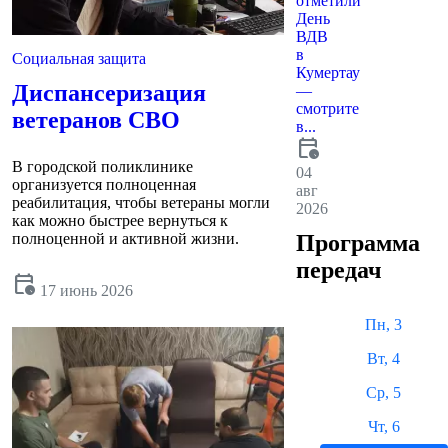
отметили
День
ВДВ
в
Социальная защита
Кумертау
Диспансеризация
—
смотрите
ветеранов СВО
в...
calendar_clock
В городской поликлинике
04
организуется полноценная
авг
реабилитация, чтобы ветераны могли
2026
как можно быстрее вернуться к
Программа
полноценной и активной жизни.
передач
calendar_clock
17 июнь 2026
Пн, 3
Вт, 4
Ср, 5
Чт, 6