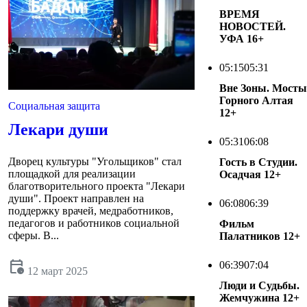
ВРЕМЯ
НОВОСТЕЙ.
УФА
16+
05:15
05:31
Вне Зоны. Мосты
Горного Алтая
Социальная защита
12+
Лекари души
05:31
06:08
Дворец культуры "Угольщиков" стал
Гость в Студии.
площадкой для реализации
Осадчая
12+
благотворительного проекта "Лекари
души". Проект направлен на
06:08
06:39
поддержку врачей, медработников,
педагогов и работников социальной
Фильм
сферы. В...
Палатников
12+
calendar_clock
06:39
07:04
12 март 2025
Люди и Судьбы.
Жемчужина
12+