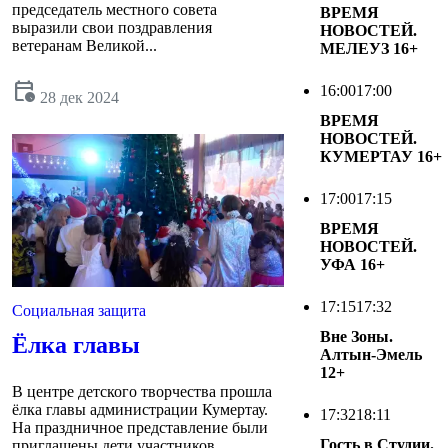
председатель местного совета
ВРЕМЯ
выразили свои поздравления
НОВОСТЕЙ.
ветеранам Великой...
МЕЛЕУЗ
16+
calendar_clock
16:00
17:00
28 дек 2024
ВРЕМЯ
НОВОСТЕЙ.
КУМЕРТАУ
16+
17:00
17:15
ВРЕМЯ
НОВОСТЕЙ.
УФА
16+
17:15
17:32
Социальная защита
Вне Зоны.
Ёлка главы
Алтын-Эмель
12+
В центре детского творчества прошла
ёлка главы администрации Кумертау.
17:32
18:11
На праздничное представление были
Гость в Студии.
приглашены дети участников