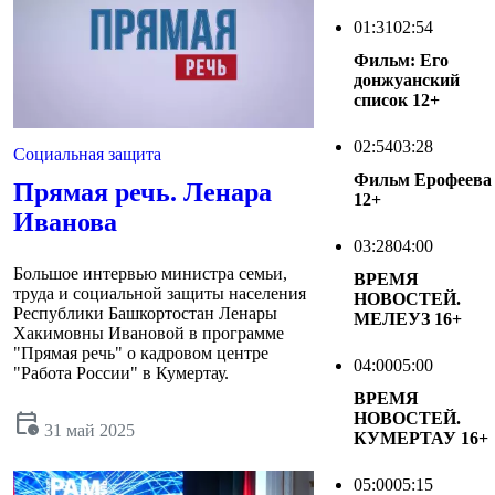
01:31
02:54
Фильм: Его
донжуанский
список
12+
02:54
03:28
Социальная защита
Фильм Ерофеева
Прямая речь. Ленара
12+
Иванова
03:28
04:00
Большое интервью министра семьи,
ВРЕМЯ
труда и социальной защиты населения
НОВОСТЕЙ.
Республики Башкортостан Ленары
МЕЛЕУЗ
16+
Хакимовны Ивановой в программе
"Прямая речь" о кадровом центре
04:00
05:00
"Работа России" в Кумертау.
ВРЕМЯ
calendar_clock
НОВОСТЕЙ.
31 май 2025
КУМЕРТАУ
16+
05:00
05:15