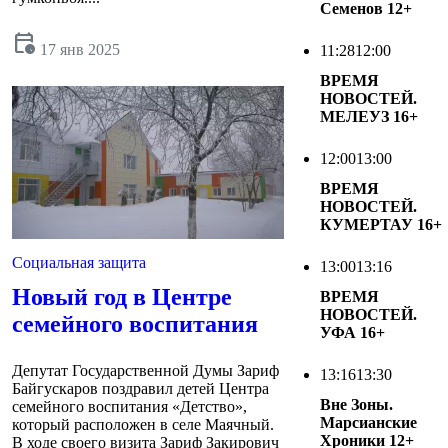
Семенов
12+
calendar_clock
17 янв 2025
11:28
12:00
ВРЕМЯ
НОВОСТЕЙ.
МЕЛЕУЗ
16+
12:00
13:00
ВРЕМЯ
НОВОСТЕЙ.
КУМЕРТАУ
16+
Социальная защита
13:00
13:16
Новый год в Центре
ВРЕМЯ
НОВОСТЕЙ.
семейного воспитания
УФА
16+
Депутат Государственной Думы Зариф
13:16
13:30
Байгускаров поздравил детей Центра
Вне Зоны.
семейного воспитания «Детство»,
Марсианские
который расположен в селе Маячный.
Хроники
12+
В ходе своего визита Зариф Закирович