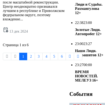
после масштабной реконструкции.
Люди и Судьбы.
Центр неоднократно признавался
Рахмангулова
лучшим в республике и Приволжском
12+
федеральном округе, поэтому
вхождение...
22:38
23:00
calendar_clock
Золотые Люди.
13 дек 2024
Автопробег
12+
23:00
23:27
Страница 1 из 6
Наши Люди.
Абдрашитов
12+
1
2
3
4
5
6
23:27
00:00
ВРЕМЯ
НОВОСТЕЙ.
МЕЛЕУЗ
16+
События