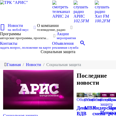
смотреть
слушать
слушать
телеканал
радио
радио
АРИС 24
АРИС
Хит FM
102.5FM
100.2FM
Новости
О компании
на любой вкус
телевидение, радио
Программы
Акции
авторские программы, проекты...
мероприятия
search
Контакты
Объявления
задать вопрос, положение на карте
рекламная служба
Социальная защита
Главная
Новости
Социальная защита
Последние
новости
Общество
Общество
Общество
Социаль
Пра
защита
День
МВК
Лидерска
Пр
Ишмух
ВДВ
смена
реч
Социальная защита