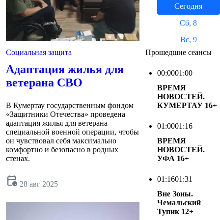
Сегодня
Сб, 8
Вс, 9
Социальная защита
Прошедшие сеансы
Адаптация жилья для
00:00
01:00
ветерана СВО
ВРЕМЯ
НОВОСТЕЙ.
В Кумертау государственным фондом
КУМЕРТАУ
16+
«Защитники Отечества» проведена
адаптация жилья для ветерана
01:00
01:16
специальной военной операции, чтобы
он чувствовал себя максимально
ВРЕМЯ
комфортно и безопасно в родных
НОВОСТЕЙ.
стенах.
УФА
16+
calendar_clock
01:16
01:31
28 авг 2025
Вне Зоны.
Чемальский
Тупик
12+