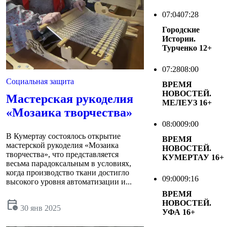
07:04
07:28
Городские
Истории.
Турченко
12+
07:28
08:00
Социальная защита
ВРЕМЯ
НОВОСТЕЙ.
Мастерская рукоделия
МЕЛЕУЗ
16+
«Мозаика творчества»
08:00
09:00
В Кумертау состоялось открытие
ВРЕМЯ
мастерской рукоделия «Мозаика
НОВОСТЕЙ.
творчества», что представляется
КУМЕРТАУ
16+
весьма парадоксальным в условиях,
когда производство ткани достигло
09:00
09:16
высокого уровня автоматизации и...
ВРЕМЯ
calendar_clock
НОВОСТЕЙ.
30 янв 2025
УФА
16+