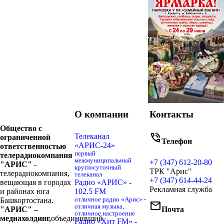
О компании
Контакты
Общество с
phone_in_talk
Телеканал
ограниченной
Телефон
«АРИС-24»
ответственностью
первый
телерадиокомпания
межмуниципальный
+7 (347) 612-20-80
"АРИС"
-
круглосуточный
ТРК "Арис"
телерадиокомпания,
телеканал
+7 (347) 614-44-24
вещающая в городах
Радио «АРИС» -
Рекламная служба
и районах юга
102.5 FM
Башкортостана.
отличное радио «Арис» -
mail
отличная музыка,
"АРИС" –
Почта
отличное настроение
медиахолдинг,
объединивший
Радио «Хит FM» -