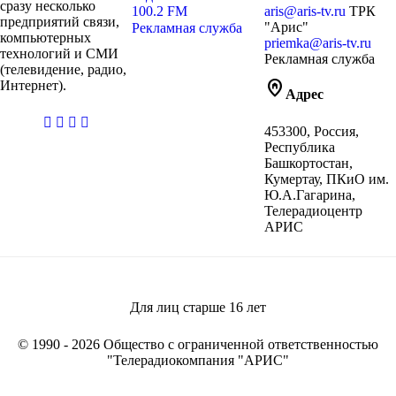
сразу несколько
100.2 FM
aris@aris-tv.ru
ТРК
предприятий связи,
"Арис"
Рекламная служба
компьютерных
priemka@aris-tv.ru
технологий и СМИ
Рекламная служба
(телевидение, радио,
home_pin
Интернет).
Адрес
casibom
453300, Россия,
giriş
Республика
Башкортостан,
Кумертау, ПКиО им.
Ю.А.Гагарина,
Телерадиоцентр
АРИС
Для лиц старше
16
лет
© 1990 - 2026 Общество с ограниченной ответственностью
"Телерадиокомпания "АРИС"