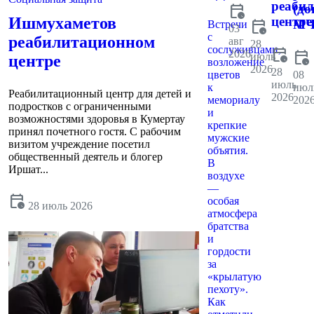
реаби
calendar_clock
(до
центре
Ишмухаметов
calendar_clock
МЧ
Встречи
03
с
реабилитационном
авг
28
сослуживцами,
calendar_clock
2026
calendar_clock
июль
центре
возложение
2026
28
цветов
08
июль
к
июл
Реабилитационный центр для детей и
2026
мемориалу
202
подростков с ограниченными
и
возможностями здоровья в Кумертау
крепкие
принял почетного гостя. С рабочим
мужские
визитом учреждение посетил
объятия.
общественный деятель и блогер
В
Иршат...
воздухе
—
calendar_clock
особая
28 июль 2026
атмосфера
братства
и
гордости
за
«крылатую
пехоту».
Как