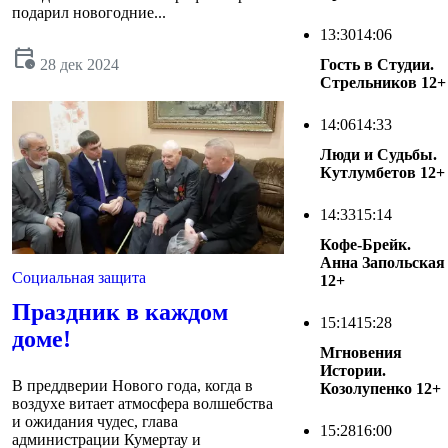
подарил новогодние...
13:30
14:06
calendar_clock
Гость в Студии.
28 дек 2024
Стрельников
12+
14:06
14:33
Люди и Судьбы.
Кутлумбетов
12+
14:33
15:14
Кофе-Брейк.
Анна Запольская
Социальная защита
12+
Праздник в каждом
15:14
15:28
доме!
Мгновения
Истории.
В преддверии Нового года, когда в
Козолупенко
12+
воздухе витает атмосфера волшебства
и ожидания чудес, глава
15:28
16:00
администрации Кумертау и