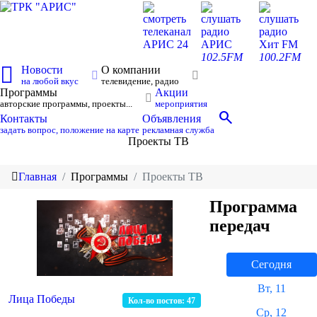
смотреть
слушать
слушать
телеканал
радио
радио
АРИС 24
АРИС
Хит FM
102.5FM
100.2FM
Новости
О компании
на любой вкус
телевидение, радио
Программы
Акции
авторские программы, проекты...
мероприятия
search
Контакты
Объявления
задать вопрос, положение на карте
рекламная служба
Проекты ТВ
Главная
Программы
Проекты ТВ
Программа
передач
Сегодня
Вт, 11
Лица Победы
Кол-во постов:
47
Ср, 12