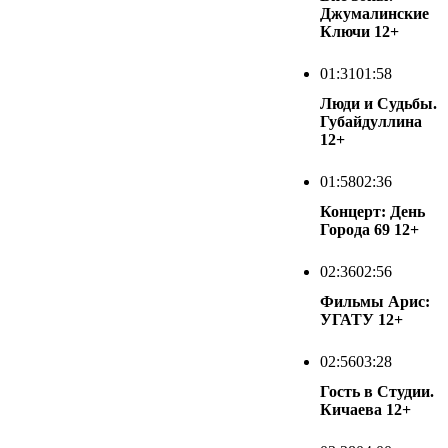
Джумалинские
Ключи
12+
01:31
01:58
Люди и Судьбы.
Губайдуллина
12+
01:58
02:36
Концерт: День
Города 69
12+
02:36
02:56
Фильмы Арис:
УГАТУ
12+
02:56
03:28
Гость в Студии.
Кичаева
12+