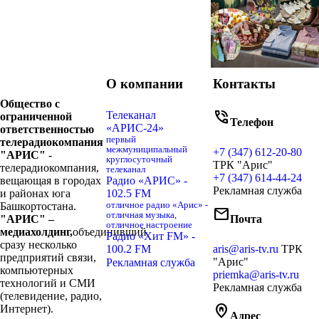
О компании
Контакты
Общество с
phone_in_talk
Телеканал
ограниченной
Телефон
«АРИС-24»
ответственностью
первый
телерадиокомпания
межмуниципальный
+7 (347) 612-20-80
"АРИС"
-
круглосуточный
ТРК "Арис"
телерадиокомпания,
телеканал
+7 (347) 614-44-24
вещающая в городах
Радио «АРИС» -
Рекламная служба
и районах юга
102.5 FM
Башкортостана.
отличное радио «Арис» -
mail
отличная музыка,
"АРИС" –
Почта
отличное настроение
медиахолдинг,
объединивший
Радио «Хит FM» -
сразу несколько
100.2 FM
aris@aris-tv.ru
ТРК
предприятий связи,
"Арис"
Рекламная служба
компьютерных
priemka@aris-tv.ru
технологий и СМИ
Рекламная служба
(телевидение, радио,
home_pin
Интернет).
Адрес