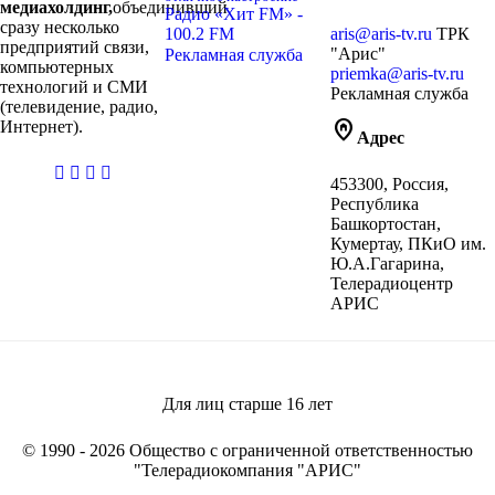
медиахолдинг,
объединивший
Радио «Хит FM» -
сразу несколько
100.2 FM
aris@aris-tv.ru
ТРК
предприятий связи,
"Арис"
Рекламная служба
компьютерных
priemka@aris-tv.ru
технологий и СМИ
Рекламная служба
(телевидение, радио,
home_pin
Интернет).
Адрес
casibom
453300, Россия,
giriş
Республика
Башкортостан,
Кумертау, ПКиО им.
Ю.А.Гагарина,
Телерадиоцентр
АРИС
Для лиц старше
16
лет
© 1990 - 2026 Общество с ограниченной ответственностью
"Телерадиокомпания "АРИС"