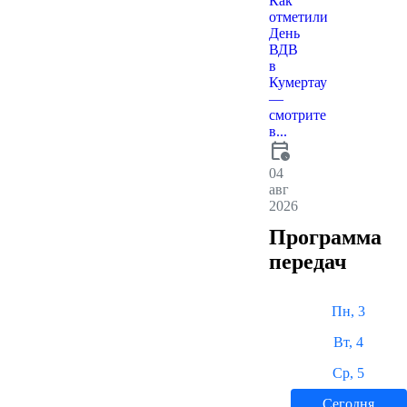
Как
отметили
День
ВДВ
в
Кумертау
—
смотрите
в...
calendar_clock
04
авг
2026
Программа
передач
Пн, 3
Вт, 4
Ср, 5
Сегодня