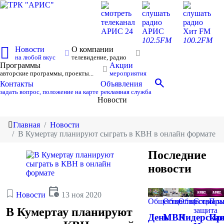
смотреть
слушать
слушать
телеканал
радио
радио
АРИС 24
АРИС
Хит FM
102.5FM
100.2FM
Новости
О компании
на любой вкус
телевидение, радио
Программы
Акции
авторские программы, проекты...
мероприятия
search
Контакты
Объявления
задать вопрос, положение на карте
рекламная служба
Новости
Главная
Новости
В Кумертау планируют сыграть в КВН в онлайн формате
Последние
новости
calendar_clock
Новости
13 ноя 2020
Общество
Общество
Общество
Социаль
Пра
В Кумертау планируют
защита
День
МВК
Лидерска
Пр