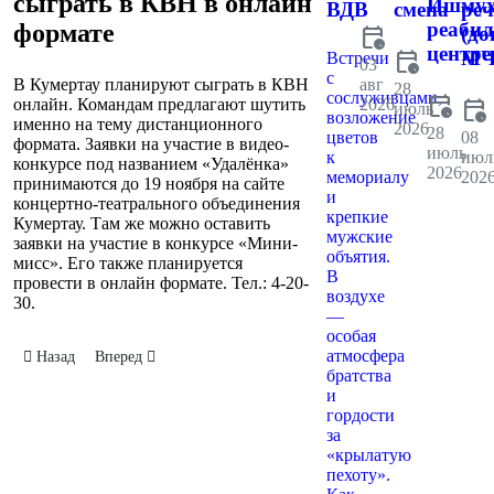
сыграть в КВН в онлайн
Ишмух
ВДВ
смена
реч
реаби
формате
calendar_clock
(до
центре
calendar_clock
МЧ
Встречи
03
с
авг
В Кумертау планируют сыграть в КВН
28
сослуживцами,
calendar_clock
2026
calendar_clock
онлайн. Командам предлагают шутить
июль
возложение
именно на тему дистанционного
2026
28
цветов
08
формата. Заявки на участие в видео-
июль
к
июл
конкурсе под названием «Удалёнка»
2026
мемориалу
202
принимаются до 19 ноября на сайте
и
концертно-театрального объединения
крепкие
Кумертау. Там же можно оставить
мужские
заявки на участие в конкурсе «Мини-
объятия.
мисс». Его также планируется
В
провести в онлайн формате. Тел.: 4-20-
воздухе
30.
—
особая
атмосфера
Предыдущий: Объявили конкурс на лучшего снеговика
Следующий: Старт "Эстафеты чистоты"
Назад
Вперед
братства
и
гордости
за
«крылатую
пехоту».