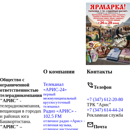
О компании
Контакты
Общество с
phone_in_talk
Телеканал
ограниченной
Телефон
«АРИС-24»
ответственностью
первый
телерадиокомпания
межмуниципальный
+7 (347) 612-20-80
"АРИС"
-
круглосуточный
ТРК "Арис"
телерадиокомпания,
телеканал
+7 (347) 614-44-24
вещающая в городах
Радио «АРИС» -
Рекламная служба
и районах юга
102.5 FM
Башкортостана.
отличное радио «Арис» -
mail
отличная музыка,
"АРИС" –
Почта
отличное настроение