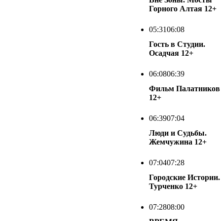
Горного Алтая
12+
05:31
06:08
Гость в Студии.
Осадчая
12+
06:08
06:39
Фильм Палатников
12+
06:39
07:04
Люди и Судьбы.
Жемчужина
12+
07:04
07:28
Городские Истории.
Турченко
12+
07:28
08:00