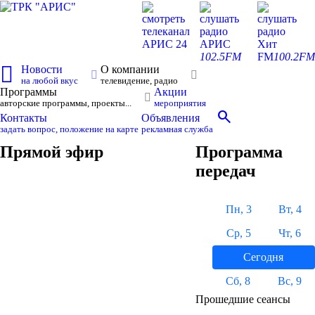
смотреть
слушать
слушать
телеканал
радио
радио
АРИС 24
АРИС
Хит
102.5FM
FM
100.2FM
Новости
О компании
на любой вкус
телевидение, радио
Программы
Акции
авторские программы, проекты...
мероприятия
search
Контакты
Объявления
задать вопрос, положение на карте
рекламная служба
Прямой эфир
Программа
передач
Пн, 3
Вт, 4
Ср, 5
Чт, 6
Сегодня
Сб, 8
Вс, 9
Прошедшие сеансы