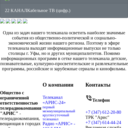
22 КАНАЛ
Кабельное ТВ (цифр.)
Одна из задач нашего телеканала осветить наиболее значимые
события из общественно-политической и социально-
экономической жизни нашего региона. Поэтому в эфире
телеканала выходят информационные выпуски не только
столицы г. Уфы, но и других муниципалитетов. Помимо
информационных программ в сетке нашего телеканала детские,
познавательные, культурно-просветительские и развлекательные
программы, российские и зарубежные сериалы и кинофильмы.
О компании
Контакты
Общество с
phone_in_talk
Телеканал
ограниченной
Телефон
«АРИС-24»
ответственностью
первый
телерадиокомпания
межмуниципальный
+7 (347) 612-20-80
"АРИС"
-
круглосуточный
ТРК "Арис"
телерадиокомпания,
телеканал
+7 (347) 614-44-24
вещающая в городах
Радио «АРИС» -
Рекламная служба