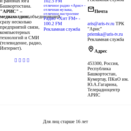
и районах юга
102.5 FM
Башкортостана.
отличное радио «Арис» -
mail
отличная музыка,
"АРИС" –
Почта
отличное настроение
медиахолдинг,
объединивший
Радио «Хит FM» -
сразу несколько
100.2 FM
aris@aris-tv.ru
ТРК
предприятий связи,
"Арис"
Рекламная служба
компьютерных
priemka@aris-tv.ru
технологий и СМИ
Рекламная служба
(телевидение, радио,
home_pin
Интернет).
Адрес
casibom
453300, Россия,
giriş
Республика
Башкортостан,
Кумертау, ПКиО им.
Ю.А.Гагарина,
Телерадиоцентр
АРИС
Для лиц старше
16
лет