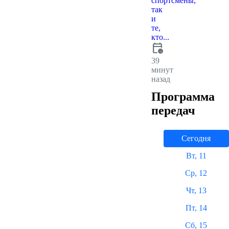
спортсмены,
так
и
те,
кто...
calendar_clock
39
минут
назад
Программа
передач
Сегодня
Вт, 11
Ср, 12
Чт, 13
Пт, 14
Сб, 15