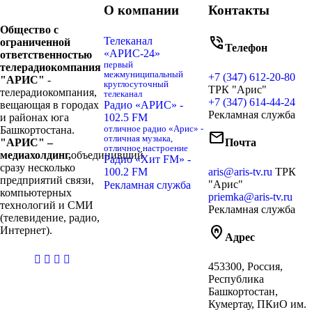
О компании
Контакты
Общество с
phone_in_talk
Телеканал
ограниченной
Телефон
«АРИС-24»
ответственностью
первый
телерадиокомпания
межмуниципальный
+7 (347) 612-20-80
"АРИС"
-
круглосуточный
ТРК "Арис"
телерадиокомпания,
телеканал
+7 (347) 614-44-24
вещающая в городах
Радио «АРИС» -
Рекламная служба
и районах юга
102.5 FM
Башкортостана.
отличное радио «Арис» -
mail
отличная музыка,
"АРИС" –
Почта
отличное настроение
медиахолдинг,
объединивший
Радио «Хит FM» -
сразу несколько
100.2 FM
aris@aris-tv.ru
ТРК
предприятий связи,
"Арис"
Рекламная служба
компьютерных
priemka@aris-tv.ru
технологий и СМИ
Рекламная служба
(телевидение, радио,
home_pin
Интернет).
Адрес
casibom
453300, Россия,
giriş
Республика
Башкортостан,
Кумертау, ПКиО им.