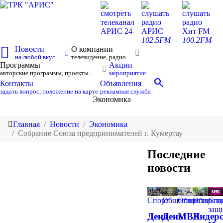
смотреть
слушать
слушать
телеканал
радио
радио
АРИС 24
АРИС
Хит FM
102.5FM
100.2FM
Новости
О компании
на любой вкус
телевидение, радио
Программы
Акции
авторские программы, проекты...
мероприятия
search
Контакты
Объявления
задать вопрос, положение на карте
рекламная служба
Экономика
Главная
Новости
Экономика
Собрание Союза предпринимателей г. Кумертау
Последние
новости
Спорт
Общество
Общество
Обществ
Соц
защ
День
День
МВК
Лидер