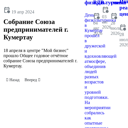
Иш
физкультурника
ВДВ
смена
ре
calendar_clock
calendar_clock
19 апр 2024
цен
calendar_clock
calendar_clock
День
03
физкультурника
Собрание Союза
авг
04
28
в
calendar_clock
2026
авг
июль
предпринимателей г.
Кумертау
2026
2026
28
прошёл
Кумертау
июл
в
202
дружеской
18 апреля в центре "Мой бизнес"
и
прошло Общее годовое отчётное
вдохновляющей
собрание Союза предпринимателей г.
атмосфере,
Кумертау.
объединив
людей
разных
Предыдущий: Дни Предпринимательства в Кумертау
Следующий: Неделя женского бизнеса
Назад
Вперед
возрастов
и
уровней
подготовки.
На
мероприятии
собрались
как
опытные