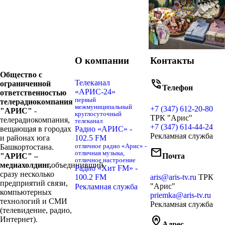
О компании
Контакты
Общество с
phone_in_talk
Телеканал
ограниченной
Телефон
«АРИС-24»
ответственностью
первый
телерадиокомпания
межмуниципальный
+7 (347) 612-20-80
"АРИС"
-
круглосуточный
ТРК "Арис"
телерадиокомпания,
телеканал
+7 (347) 614-44-24
вещающая в городах
Радио «АРИС» -
Рекламная служба
и районах юга
102.5 FM
Башкортостана.
отличное радио «Арис» -
mail
отличная музыка,
"АРИС" –
Почта
отличное настроение
медиахолдинг,
объединивший
Радио «Хит FM» -
сразу несколько
100.2 FM
aris@aris-tv.ru
ТРК
предприятий связи,
"Арис"
Рекламная служба
компьютерных
priemka@aris-tv.ru
технологий и СМИ
Рекламная служба
(телевидение, радио,
home_pin
Интернет).
Адрес