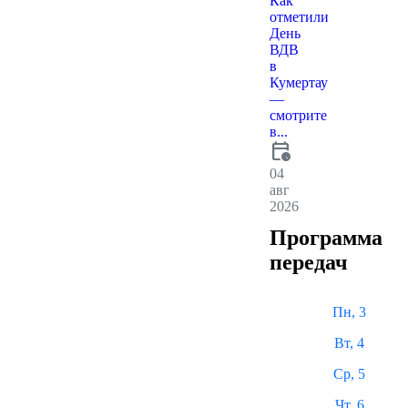
Как
отметили
День
ВДВ
в
Кумертау
—
смотрите
в...
calendar_clock
04
авг
2026
Программа
передач
Пн, 3
Вт, 4
Ср, 5
Чт, 6