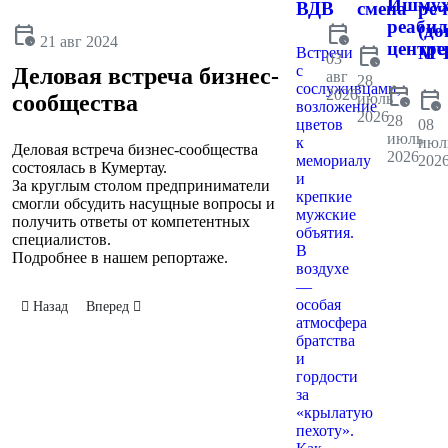
Ишмух
ВДВ
смена
реч
реаби
calendar_clock
(до
calendar_clock
21 авг 2024
центре
calendar_clock
МЧ
Встречи
03
с
Деловая встреча бизнес-
авг
28
сослуживцами,
calendar_clock
2026
calendar_clock
июль
сообщества
возложение
2026
28
цветов
08
июль
к
июл
Деловая встреча бизнес-сообщества
2026
мемориалу
202
состоялась в Кумертау.
и
За круглым столом предприниматели
крепкие
смогли обсудить насущные вопросы и
мужские
получить ответы от компетентных
объятия.
специалистов.
В
Подробнее в нашем репортаже.
воздухе
—
особая
Предыдущий: Инвестиционный марафон в Кумертау
Следующий: День торговли
Назад
Вперед
атмосфера
братства
и
гордости
за
«крылатую
пехоту».