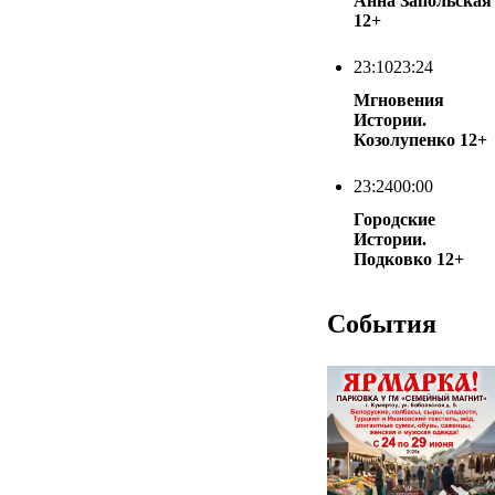
Анна Запольская
12+
23:10
23:24
Мгновения
Истории.
Козолупенко
12+
23:24
00:00
Городские
Истории.
Подковко
12+
События