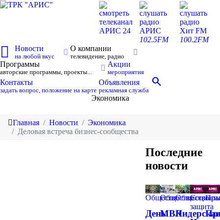
смотреть
слушать
слушать
телеканал
радио
радио
АРИС 24
АРИС
Хит FM
102.5FM
100.2FM
Новости
О компании
на любой вкус
телевидение, радио
Программы
Акции
авторские программы, проекты...
мероприятия
search
Контакты
Объявления
задать вопрос, положение на карте
рекламная служба
Экономика
Главная
Новости
Экономика
Деловая встреча бизнес-сообщества
Последние
новости
Общество
Общество
Общество
Социаль
Пра
защита
День
МВК
Лидерска
Пр