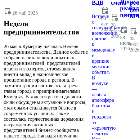
Ишмух
ВДВ
смена
реч
реаби
calendar_clock
(до
calendar_clock
26 май 2025
центре
calendar_clock
МЧ
Встречи
03
с
Неделя
авг
28
сослуживцами,
calendar_clock
2026
calendar_clock
июль
предпринимательства
возложение
2026
28
цветов
08
июль
к
июл
26 мая в Кумертау началась Неделя
2026
мемориалу
202
предпринимательства. Данное событие
и
собрало начинающих и опытных
крепкие
предпринимателей, представителей
мужские
власти и экспертов, стремящихся
объятия.
внести вклад в экономическое
В
процветание города и региона. В
воздухе
администрации состоялась встреча
—
главы города с предпринимателями
особая
Кумертау. В ходе открытого диалога
атмосфера
были обсуждены актуальные вопросы,
братства
с которыми сталкивается бизнес в
и
современных условиях. Также
гордости
состоялась торжественная церемония
за
награждения активных
«крылатую
представителей бизнес-сообщества
пехоту».
нашего города. Награды получили