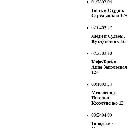
01:28
02:04
Гость в Студии.
Стрельников
12+
02:04
02:27
Люди и Судьбы.
Кутлумбетов
12+
02:27
03:10
Кофе-Брейк.
Анна Запольская
12+
03:10
03:24
Мгновения
Истории.
Козолупенко
12+
03:24
04:00
Городские