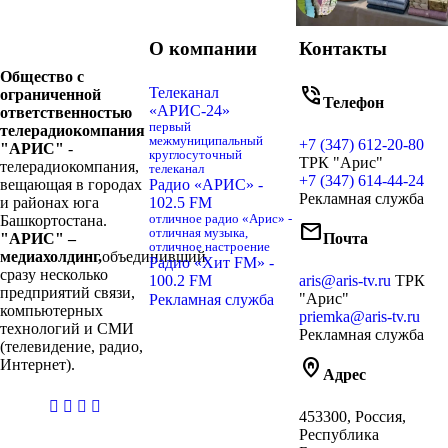
О компании
Контакты
Общество с
phone_in_talk
Телеканал
ограниченной
Телефон
«АРИС-24»
ответственностью
первый
телерадиокомпания
межмуниципальный
+7 (347) 612-20-80
"АРИС"
-
круглосуточный
ТРК "Арис"
телерадиокомпания,
телеканал
+7 (347) 614-44-24
вещающая в городах
Радио «АРИС» -
Рекламная служба
и районах юга
102.5 FM
Башкортостана.
отличное радио «Арис» -
mail
отличная музыка,
"АРИС" –
Почта
отличное настроение
медиахолдинг,
объединивший
Радио «Хит FM» -
сразу несколько
100.2 FM
aris@aris-tv.ru
ТРК
предприятий связи,
"Арис"
Рекламная служба
компьютерных
priemka@aris-tv.ru
технологий и СМИ
Рекламная служба
(телевидение, радио,
home_pin
Интернет).
Адрес
casibom
453300, Россия,
giriş
Республика