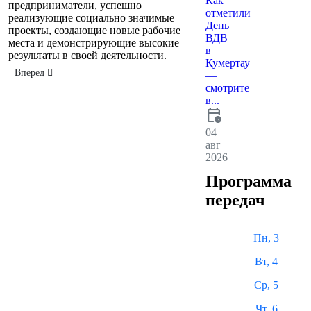
Как
предприниматели, успешно
отметили
реализующие социально значимые
День
проекты, создающие новые рабочие
ВДВ
места и демонстрирующие высокие
в
результаты в своей деятельности.
Кумертау
Следующий: Малый бизнес подводит итоги
Вперед
—
смотрите
в...
calendar_clock
04
авг
2026
Программа
передач
Пн, 3
Вт, 4
Ср, 5
Чт, 6