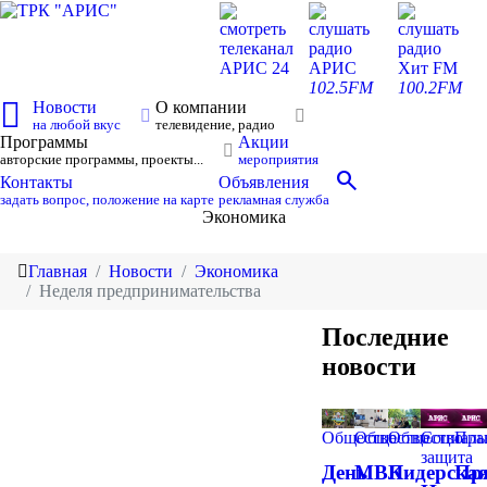
смотреть
слушать
слушать
телеканал
радио
радио
АРИС 24
АРИС
Хит FM
102.5FM
100.2FM
Новости
О компании
на любой вкус
телевидение, радио
Программы
Акции
авторские программы, проекты...
мероприятия
search
Контакты
Объявления
задать вопрос, положение на карте
рекламная служба
Экономика
Главная
Новости
Экономика
Неделя предпринимательства
Последние
новости
Общество
Общество
Общество
Социаль
Пра
защита
День
МВК
Лидерска
Пр