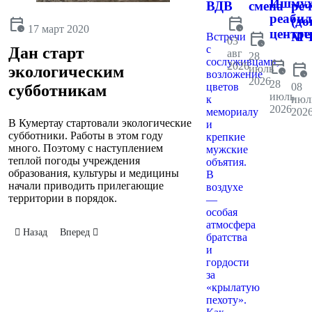
Ишмух
ВДВ
смена
реч
реаби
calendar_clock
(до
calendar_clock
17 март 2020
центре
calendar_clock
МЧ
Встречи
03
с
Дан старт
авг
28
сослуживцами,
calendar_clock
2026
calendar_clock
июль
экологическим
возложение
2026
28
цветов
08
субботникам
июль
к
июл
2026
мемориалу
202
В Кумертау стартовали экологические
и
субботники. Работы в этом году
крепкие
много. Поэтому с наступлением
мужские
теплой погоды учреждения
объятия.
образования, культуры и медицины
В
начали приводить прилегающие
воздухе
территории в порядок.
—
особая
атмосфера
Предыдущий: В Кумертау отметили День работников жилищно-комму
Следующий: Внеочередное заседание комиссии по чрезвыч
Назад
Вперед
братства
и
гордости
за
«крылатую
пехоту».