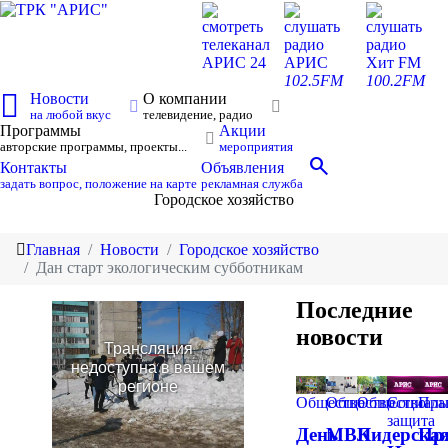
смотреть
слушать
слушать
телеканал
радио
радио
АРИС 24
АРИС
Хит FM
102.5FM
100.2FM
Новости
О компании
на любой вкус
телевидение, радио
Программы
Акции
авторские программы, проекты...
мероприятия
search
Контакты
Объявления
задать вопрос, положение на карте
рекламная служба
Городское хозяйство
Главная
Новости
Городское хозяйство
Дан старт экологическим субботникам
Последние
новости
Общество
Общество
Общество
Социаль
Пра
защита
День
МВК
Лидерска
Пр