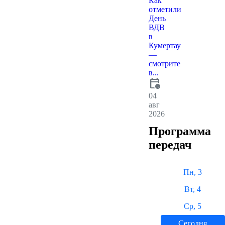
Как
отметили
День
ВДВ
в
Кумертау
—
смотрите
в...
calendar_clock
04
авг
2026
Программа
передач
Пн, 3
Вт, 4
Ср, 5
Сегодня