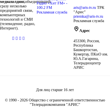
медиахолдинг,
объединивший
Радио «Хит FM» -
сразу несколько
100.2 FM
aris@aris-tv.ru
ТРК
предприятий связи,
"Арис"
Рекламная служба
компьютерных
priemka@aris-tv.ru
технологий и СМИ
Рекламная служба
(телевидение, радио,
home_pin
Интернет).
Адрес
casibom
453300, Россия,
giriş
Республика
Башкортостан,
Кумертау, ПКиО им.
Ю.А.Гагарина,
Телерадиоцентр
АРИС
Для лиц старше
16
лет
© 1990 - 2026 Общество с ограниченной ответственностью
"Телерадиокомпания "АРИС"