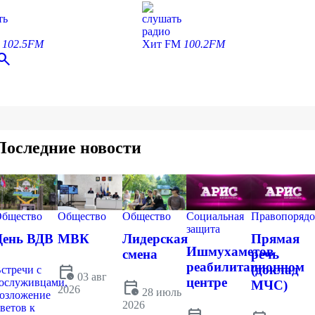
ть
слушать
радио
С
102.5FM
Хит FM
100.2FM
earch
Последние новости
бщество
Общество
Общество
Социальная
Правопорядо
защита
День ВДВ
МВК
Лидерская
Прямая
Ишмухаметов
смена
речь
реабилитационном
calendar_clock
(доклад
стречи с
03 авг
центре
ослуживцами,
calendar_clock
МЧС)
2026
28 июль
озложение
2026
ветов к