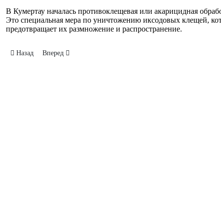
В Кумертау началась противоклещевая или акарицидная обрабо
Это специальная мера по уничтожению иксодовых клещей, ко
предотвращает их размножение и распространение.
Предыдущий: Масштабный субботник в Парке Победы
Следующий: Осторожно, сосульки!
Назад
Вперед