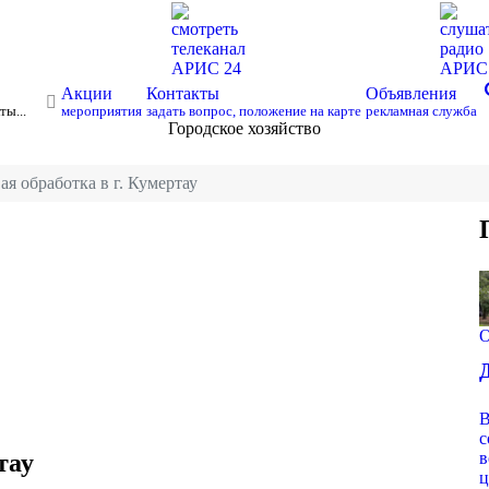
смотреть
слуша
телеканал
радио
АРИС 24
АРИ
s
Акции
Контакты
Объявления
ты...
мероприятия
задать вопрос, положение на карте
рекламная служба
Городское хозяйство
я обработка в г. Кумертау
О
В
с
тау
в
ц