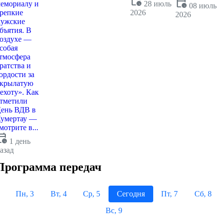
calendar_clock
calendar_clock
емориалу и
28 июль
08 июль
репкие
2026
2026
ужские
бъятия. В
оздухе —
собая
тмосфера
ратства и
ордости за
крылатую
ехоту». Как
тметили
ень ВДВ в
умертау —
мотрите в...
dar_clock
1 день
азад
Программа передач
Пн, 3
Вт, 4
Ср, 5
Сегодня
Пт, 7
Сб, 8
Вс, 9