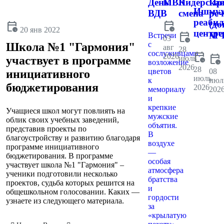
День
МВК
Лидерска
Пр
Ишмух
ВДВ
смена
реч
реаби
calendar_clock
(до
calendar_clock
20 янв 2022
центре
calendar_clock
МЧ
Встречи
03
с
Школа №1 "Гармония"
авг
28
сослуживцами,
calendar_clock
2026
calendar_clock
июль
участвует в программе
возложение
2026
28
цветов
08
инициативного
июль
к
июл
бюджетирования
2026
мемориалу
202
и
крепкие
Учащиеся школ могут повлиять на
мужские
облик своих учебных заведений,
объятия.
представив проекты по
В
благоустройству и развитию благодаря
воздухе
программе инициативного
—
бюджетирования. В программе
особая
участвует школа №1 "Гармония" –
атмосфера
ученики подготовили несколько
братства
проектов, судьба которых решится на
и
общешкольном голосовании. Каких —
гордости
узнаете из следующего материала.
за
«крылатую