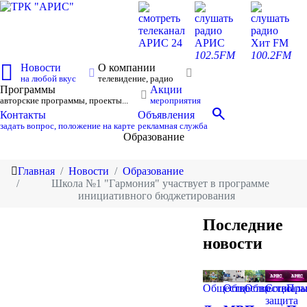
смотреть
слушать
слушать
телеканал
радио
радио
АРИС 24
АРИС
Хит FM
102.5FM
100.2FM
Новости
О компании
на любой вкус
телевидение, радио
Программы
Акции
авторские программы, проекты...
мероприятия
search
Контакты
Объявления
задать вопрос, положение на карте
рекламная служба
Образование
Главная
Новости
Образование
Школа №1 "Гармония" участвует в программе
инициативного бюджетирования
Последние
новости
Общество
Общество
Общество
Социаль
Пра
защита