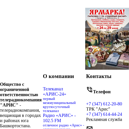
О компании
Контакты
Общество с
phone_in_talk
Телеканал
ограниченной
Телефон
«АРИС-24»
ответственностью
первый
телерадиокомпания
межмуниципальный
+7 (347) 612-20-80
"АРИС"
-
круглосуточный
ТРК "Арис"
телерадиокомпания,
телеканал
+7 (347) 614-44-24
вещающая в городах
Радио «АРИС» -
Рекламная служба
и районах юга
102.5 FM
Башкортостана.
отличное радио «Арис» -
mail