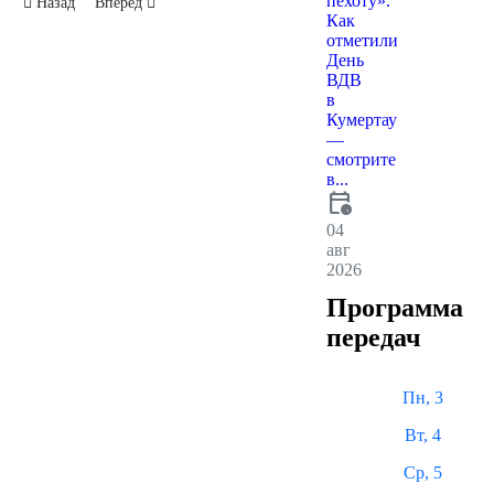
пехоту».
Предыдущий: Мэр Кумертау совершил рабочую поездку по высшим и
Следующий: В школе №5 выберут направление подготовки
Назад
Вперед
Как
отметили
День
ВДВ
в
Кумертау
—
смотрите
в...
calendar_clock
04
авг
2026
Программа
передач
Пн, 3
Вт, 4
Ср, 5