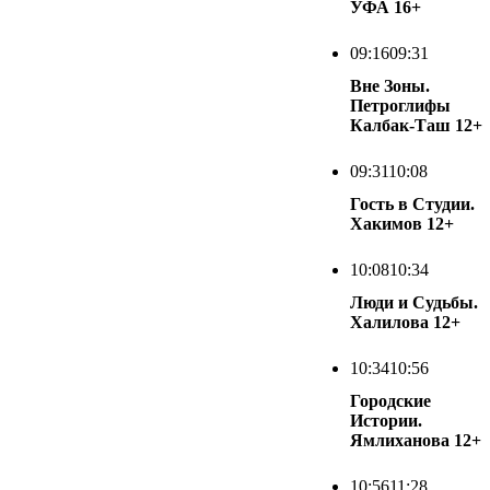
УФА
16+
09:16
09:31
Вне Зоны.
Петроглифы
Калбак-Таш
12+
09:31
10:08
Гость в Студии.
Хакимов
12+
10:08
10:34
Люди и Судьбы.
Халилова
12+
10:34
10:56
Городские
Истории.
Ямлиханова
12+
10:56
11:28