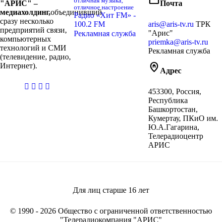
отличная музыка,
"АРИС" –
Почта
отличное настроение
медиахолдинг,
объединивший
Радио «Хит FM» -
сразу несколько
100.2 FM
aris@aris-tv.ru
ТРК
предприятий связи,
"Арис"
Рекламная служба
компьютерных
priemka@aris-tv.ru
технологий и СМИ
Рекламная служба
(телевидение, радио,
home_pin
Интернет).
Адрес
casibom
453300, Россия,
giriş
Республика
Башкортостан,
Кумертау, ПКиО им.
Ю.А.Гагарина,
Телерадиоцентр
АРИС
Для лиц старше
16
лет
© 1990 - 2026 Общество с ограниченной ответственностью
"Телерадиокомпания "АРИС"