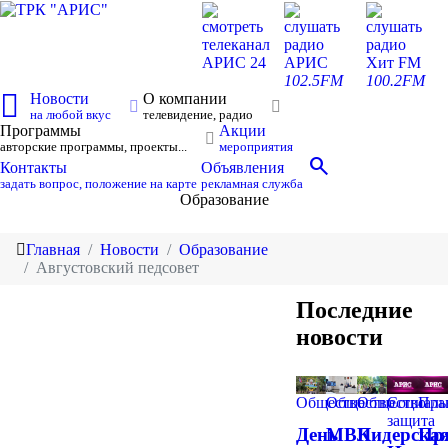
смотреть
слушать
слушать
телеканал
радио
радио
АРИС 24
АРИС
Хит FM
102.5FM
100.2FM
Новости
О компании
на любой вкус
телевидение, радио
Программы
Акции
авторские программы, проекты...
мероприятия
search
Контакты
Объявления
задать вопрос, положение на карте
рекламная служба
Образование
Главная
Новости
Образование
Августовский педсовет
Последние
новости
Общество
Общество
Общество
Социаль
Пра
защита
День
МВК
Лидерска
Пр