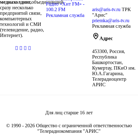
медиахолдинг,
объединивший
Радио «Хит FM» -
сразу несколько
100.2 FM
aris@aris-tv.ru
ТРК
предприятий связи,
"Арис"
Рекламная служба
компьютерных
priemka@aris-tv.ru
технологий и СМИ
Рекламная служба
(телевидение, радио,
home_pin
Интернет).
Адрес
casibom
453300, Россия,
giriş
Республика
Башкортостан,
Кумертау, ПКиО им.
Ю.А.Гагарина,
Телерадиоцентр
АРИС
Для лиц старше
16
лет
© 1990 - 2026 Общество с ограниченной ответственностью
"Телерадиокомпания "АРИС"