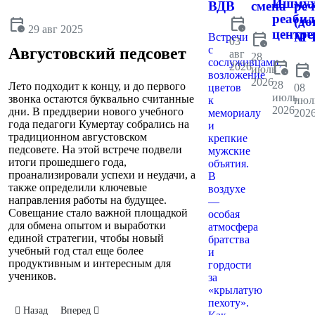
Ишмух
ВДВ
смена
реч
реаби
calendar_clock
(до
calendar_clock
29 авг 2025
центре
calendar_clock
МЧ
Встречи
03
с
Августовский педсовет
авг
28
сослуживцами,
calendar_clock
2026
calendar_clock
июль
возложение
2026
28
Лето подходит к концу, и до первого
цветов
08
июль
звонка остаются буквально считанные
к
июл
2026
дни. В преддверии нового учебного
мемориалу
202
года педагоги Кумертау собрались на
и
традиционном августовском
крепкие
педсовете. На этой встрече подвели
мужские
итоги прошедшего года,
объятия.
проанализировали успехи и неудачи, а
В
также определили ключевые
воздухе
направления работы на будущее.
—
Совещание стало важной площадкой
особая
для обмена опытом и выработки
атмосфера
единой стратегии, чтобы новый
братства
учебный год стал еще более
и
продуктивным и интересным для
гордости
учеников.
за
«крылатую
пехоту».
Предыдущий: Первое сентября
Следующий: Родительское собрание
Назад
Вперед