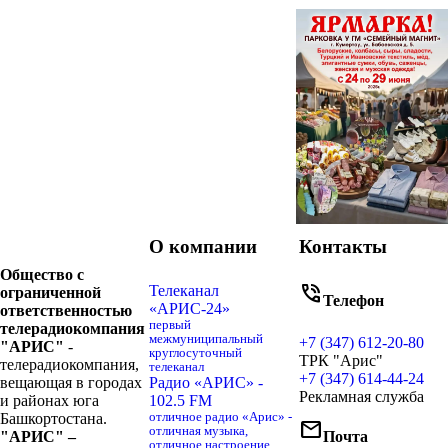
О компании
Контакты
Общество с
phone_in_talk
Телеканал
ограниченной
Телефон
«АРИС-24»
ответственностью
первый
телерадиокомпания
межмуниципальный
+7 (347) 612-20-80
"АРИС"
-
круглосуточный
ТРК "Арис"
телерадиокомпания,
телеканал
+7 (347) 614-44-24
вещающая в городах
Радио «АРИС» -
Рекламная служба
и районах юга
102.5 FM
Башкортостана.
отличное радио «Арис» -
mail
отличная музыка,
"АРИС" –
Почта
отличное настроение