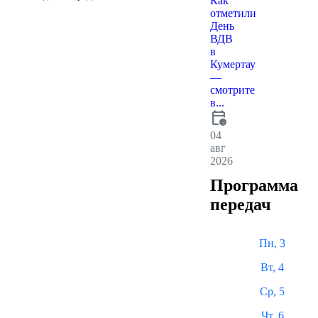
Как
отметили
День
ВДВ
в
Кумертау
—
смотрите
в...
calendar_clock
04
авг
2026
Программа
передач
Пн, 3
Вт, 4
Ср, 5
Чт, 6