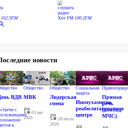
ть
слушать
радио
С
102.5FM
Хит FM
100.2FM
earch
Последние новости
бщество
Общество
Общество
Социальная
Правопорядо
защита
День ВДВ
МВК
Лидерская
Прямая
Ишмухаметов
смена
речь
реабилитационном
calendar_clock
(доклад
стречи с
03 авг
центре
ослуживцами,
calendar_clock
МЧС)
2026
28 июль
озложение
2026
ветов к