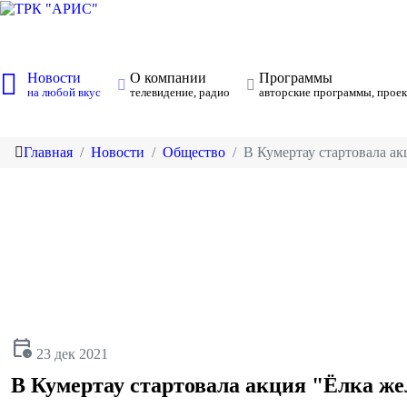
Новости
О компании
Программы
на любой вкус
телевидение, радио
авторские программы, проек
Главная
Новости
Общество
В Кумертау стартовала а
calendar_clock
23 дек 2021
В Кумертау стартовала акция "Ёлка ж