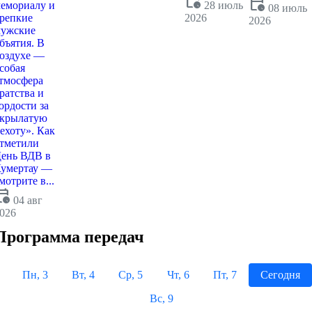
calendar_clock
calendar_clock
емориалу и
28 июль
08 июль
репкие
2026
2026
ужские
бъятия. В
оздухе —
собая
тмосфера
ратства и
ордости за
крылатую
ехоту». Как
тметили
ень ВДВ в
умертау —
мотрите в...
dar_clock
04 авг
026
Программа передач
Пн, 3
Вт, 4
Ср, 5
Чт, 6
Пт, 7
Сегодня
Вс, 9