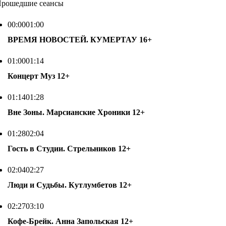
рошедшие сеансы
00:00
01:00
ВРЕМЯ НОВОСТЕЙ. КУМЕРТАУ
16+
01:00
01:14
Концерт Муз
12+
01:14
01:28
Вне Зоны. Марсианские Хроники
12+
01:28
02:04
Гость в Студии. Стрельников
12+
02:04
02:27
Люди и Судьбы. Кутлумбетов
12+
02:27
03:10
Кофе-Брейк. Анна Запольская
12+