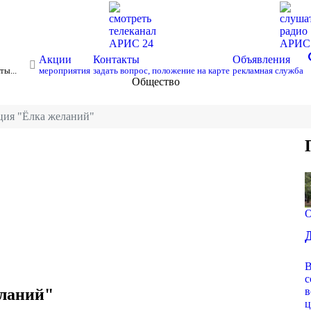
смотреть
слуша
телеканал
радио
АРИС 24
АРИ
s
Акции
Контакты
Объявления
ты...
мероприятия
задать вопрос, положение на карте
рекламная служба
Общество
кция "Ёлка желаний"
О
В
с
еланий"
в
ц