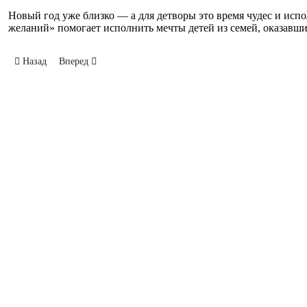
Новый год уже близко — а для детворы это время чудес и ис
желаний» помогает исполнить мечты детей из семей, оказавш
Предыдущий: В ЦДТ прошло представление «Снег, который заставил
Следующий: Олег Фролов поздравил работников энергетич
Назад
Вперед