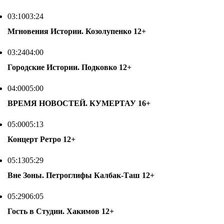
03:10
03:24
Мгновения Истории. Козолупенко
12+
03:24
04:00
Городские Истории. Подковко
12+
04:00
05:00
ВРЕМЯ НОВОСТЕЙ. КУМЕРТАУ
16+
05:00
05:13
Концерт Ретро
12+
05:13
05:29
Вне Зоны. Петроглифы Калбак-Таш
12+
05:29
06:05
Гость в Студии. Хакимов
12+