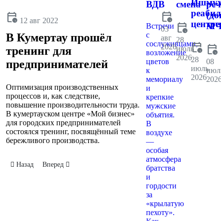
Ишмух
ВДВ
смена
реч
реаби
calendar_clock
(до
calendar_clock
12 авг 2022
центре
calendar_clock
МЧ
Встречи
03
с
В Кумертау прошёл
авг
28
сослуживцами,
calendar_clock
2026
calendar_clock
июль
тренинг для
возложение
2026
28
цветов
08
предпринимателей
июль
к
июл
2026
мемориалу
202
Оптимизация производственных
и
процессов и, как следствие,
крепкие
повышение производительности труда.
мужские
В кумертауском центре «Мой бизнес»
объятия.
для городских предпринимателей
В
состоялся тренинг, посвящённый теме
воздухе
бережливого производства.
—
особая
атмосфера
Предыдущий: В Кумертау отметили День строителя
Следующий: Паралимпиец Ирек Зарипов встретился с восп
Назад
Вперед
братства
и
гордости
за
«крылатую
пехоту».