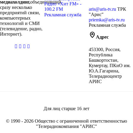
медиахолдинг,
объединивший
Радио «Хит FM» -
сразу несколько
100.2 FM
aris@aris-tv.ru
ТРК
предприятий связи,
"Арис"
Рекламная служба
компьютерных
priemka@aris-tv.ru
технологий и СМИ
Рекламная служба
(телевидение, радио,
home_pin
Интернет).
Адрес
casibom
453300, Россия,
giriş
Республика
Башкортостан,
Кумертау, ПКиО им.
Ю.А.Гагарина,
Телерадиоцентр
АРИС
Для лиц старше
16
лет
© 1990 - 2026 Общество с ограниченной ответственностью
"Телерадиокомпания "АРИС"