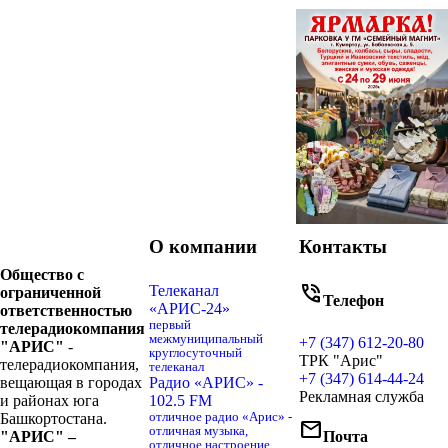
О компании
Контакты
Общество с
phone_in_talk
Телеканал
ограниченной
Телефон
«АРИС-24»
ответственностью
первый
телерадиокомпания
межмуниципальный
+7 (347) 612-20-80
"АРИС"
-
круглосуточный
ТРК "Арис"
телерадиокомпания,
телеканал
+7 (347) 614-44-24
вещающая в городах
Радио «АРИС» -
Рекламная служба
и районах юга
102.5 FM
Башкортостана.
отличное радио «Арис» -
mail
отличная музыка,
"АРИС" –
Почта
отличное настроение