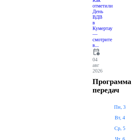
Как
отметили
День
ВДВ
в
Кумертау
—
смотрите
в...
calendar_clock
04
авг
2026
Программа
передач
Пн, 3
Вт, 4
Ср, 5
Чт, 6