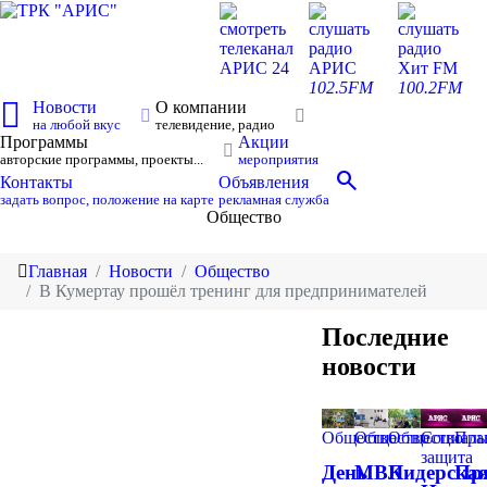
смотреть
слушать
слушать
телеканал
радио
радио
АРИС 24
АРИС
Хит FM
102.5FM
100.2FM
Новости
О компании
на любой вкус
телевидение, радио
Программы
Акции
авторские программы, проекты...
мероприятия
search
Контакты
Объявления
задать вопрос, положение на карте
рекламная служба
Общество
Главная
Новости
Общество
В Кумертау прошёл тренинг для предпринимателей
Последние
новости
Общество
Общество
Общество
Социаль
Пра
защита
День
МВК
Лидерска
Пр