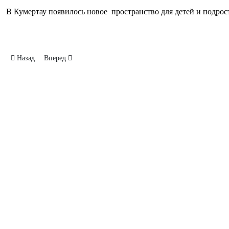
В Кумертау появилось новое пространство для детей и подро
Предыдущий: Лагеря дневного пребывания
Следующий: День защиты детей в Кумертау
Назад
Вперед