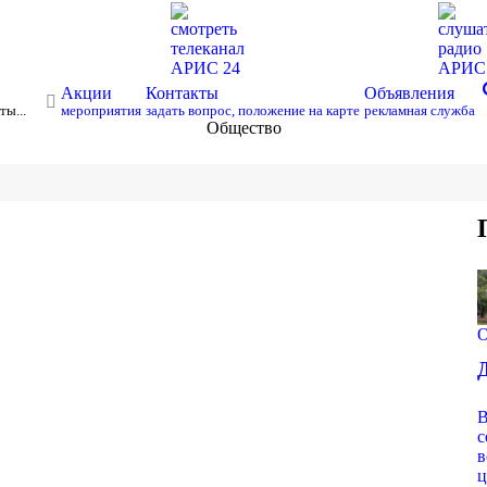
смотреть
слуша
телеканал
радио
АРИС 24
АРИ
s
Акции
Контакты
Объявления
ты...
мероприятия
задать вопрос, положение на карте
рекламная служба
Общество
О
В
с
в
ц