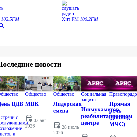
ть
слушать
радио
С
102.5FM
Хит FM
100.2FM
earch
Последние новости
бщество
Общество
Общество
Социальная
Правопорядо
защита
День ВДВ
МВК
Лидерская
Прямая
Ишмухаметов
смена
речь
реабилитационном
calendar_clock
(доклад
стречи с
03 авг
центре
ослуживцами,
calendar_clock
МЧС)
2026
28 июль
озложение
2026
ветов к