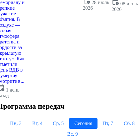
calendar_clock
calendar_clock
емориалу и
28 июль
08 июль
репкие
2026
2026
ужские
бъятия. В
оздухе —
собая
тмосфера
ратства и
ордости за
крылатую
ехоту». Как
тметили
ень ВДВ в
умертау —
мотрите в...
dar_clock
1 день
азад
Программа передач
Пн, 3
Вт, 4
Ср, 5
Сегодня
Пт, 7
Сб, 8
Вс, 9