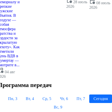
calendar_clock
calendar_clock
емориалу и
28 июль
08 июль
репкие
2026
2026
ужские
бъятия. В
оздухе —
собая
тмосфера
ратства и
ордости за
крылатую
ехоту». Как
тметили
ень ВДВ в
умертау —
мотрите в...
dar_clock
04 авг
026
Программа передач
Пн, 3
Вт, 4
Ср, 5
Чт, 6
Пт, 7
Сегодня
Вс, 9