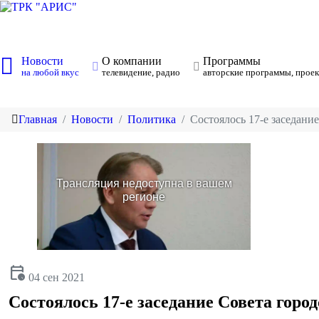
Новости
О компании
Программы
на любой вкус
телевидение, радио
авторские программы, проек
Главная
Новости
Политика
Состоялось 17-е заседани
calendar_clock
04 сен 2021
Состоялось 17-е заседание Совета город