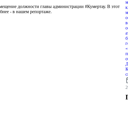
м
замещение должности главы администрации #Кумертау. В этот
к
бнее - в нашем репортаже.
м
о
в
представителей избирательных комиссий
ательных участков
о
а
б
г
«
п
о
Д
К
с
calen
2