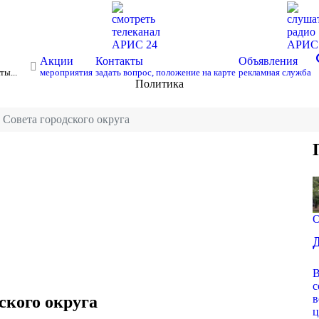
смотреть
слуша
телеканал
радио
АРИС 24
АРИ
s
Акции
Контакты
Объявления
ты...
мероприятия
задать вопрос, положение на карте
рекламная служба
Политика
е Совета городского округа
О
В
с
ского округа
в
ц