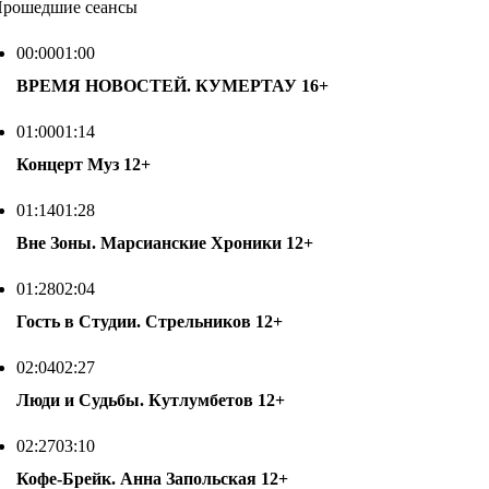
рошедшие сеансы
00:00
01:00
ВРЕМЯ НОВОСТЕЙ. КУМЕРТАУ
16+
01:00
01:14
Концерт Муз
12+
01:14
01:28
Вне Зоны. Марсианские Хроники
12+
01:28
02:04
Гость в Студии. Стрельников
12+
02:04
02:27
Люди и Судьбы. Кутлумбетов
12+
02:27
03:10
Кофе-Брейк. Анна Запольская
12+