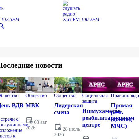
ть
слушать
радио
С
102.5FM
Хит FM
100.2FM
earch
Последние новости
бщество
Общество
Общество
Социальная
Правопорядо
защита
День ВДВ
МВК
Лидерская
Прямая
Ишмухаметов
смена
речь
реабилитационном
calendar_clock
(доклад
стречи с
03 авг
центре
ослуживцами,
calendar_clock
МЧС)
2026
28 июль
озложение
2026
ветов к