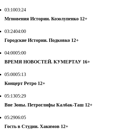
03:10
03:24
Мгновения Истории. Козолупенко
12+
03:24
04:00
Городские Истории. Подковко
12+
04:00
05:00
ВРЕМЯ НОВОСТЕЙ. КУМЕРТАУ
16+
05:00
05:13
Концерт Ретро
12+
05:13
05:29
Вне Зоны. Петроглифы Калбак-Таш
12+
05:29
06:05
Гость в Студии. Хакимов
12+