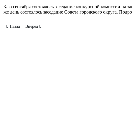
3-го сентября состоялось заседание конкурсной комиссии на 
же день состоялось заседание Совета городского округа. Подро
Предыдущий: ТИК Кумертау провёл организационное совещание для 
Следующий: ТИК осуществляет проверку готовности избир
Назад
Вперед