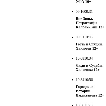
УФА
16+
09:16
09:31
Вне Зоны.
Петроглифы
Калбак-Таш
12+
09:31
10:08
Гость в Студии.
Хакимов
12+
10:08
10:34
Люди и Судьбы.
Халилова
12+
10:34
10:56
Городские
Истории.
Ямлиханова
12+
10:56
11:28