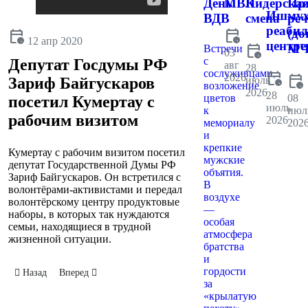
День
МВК
Лидерска
Пр
Ишмух
ВДВ
смена
реч
реаби
calendar_clock
(до
calendar_clock
12 апр 2020
центре
calendar_clock
МЧ
Встречи
03
с
Депутат Госдумы РФ
авг
28
сослуживцами,
calendar_clock
2026
calendar_clock
июль
Зариф Байгускаров
возложение
2026
28
цветов
08
посетил Кумертау с
июль
к
июл
рабочим визитом
2026
мемориалу
202
и
крепкие
Кумертау с рабочим визитом посетил
мужские
депутат Государственной Думы РФ
объятия.
Зариф Байгускаров. Он встретился с
В
волонтёрами-активистами и передал
воздухе
волонтёрскому центру продуктовые
—
наборы, в которых так нуждаются
особая
семьи, находящиеся в трудной
атмосфера
жизненной ситуации.
братства
и
гордости
Предыдущий: В партии "Единая Россия" стартовал праймериз
Следующий: В администрации города состоялось 53-е засед
Назад
Вперед
за
«крылатую