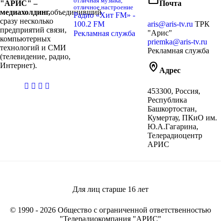
отличная музыка,
"АРИС" –
Почта
отличное настроение
медиахолдинг,
объединивший
Радио «Хит FM» -
сразу несколько
100.2 FM
aris@aris-tv.ru
ТРК
предприятий связи,
"Арис"
Рекламная служба
компьютерных
priemka@aris-tv.ru
технологий и СМИ
Рекламная служба
(телевидение, радио,
home_pin
Интернет).
Адрес
casibom
453300, Россия,
giriş
Республика
Башкортостан,
Кумертау, ПКиО им.
Ю.А.Гагарина,
Телерадиоцентр
АРИС
Для лиц старше
16
лет
© 1990 - 2026 Общество с ограниченной ответственностью
"Телерадиокомпания "АРИС"