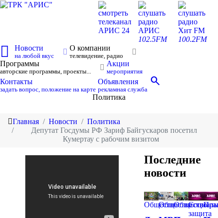
смотреть
слушать
слушать
телеканал
радио
радио
АРИС 24
АРИС
Хит FM
102.5FM
100.2FM
Новости
О компании
на любой вкус
телевидение, радио
Программы
Акции
авторские программы, проекты...
мероприятия
search
Контакты
Объявления
задать вопрос, положение на карте
рекламная служба
Политика
Главная
Новости
Политика
Депутат Госдумы РФ Зариф Байгускаров посетил
Кумертау с рабочим визитом
Последние
новости
Общество
Общество
Общество
Социаль
Пра
защита