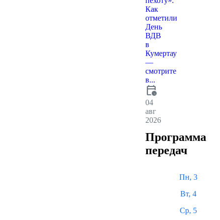
пехоту».
Как
отметили
День
ВДВ
в
Кумертау
—
смотрите
в...
calendar_clock
04
авг
2026
Программа
передач
Пн, 3
Вт, 4
Ср, 5