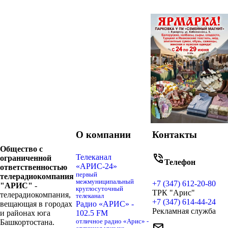
О компании
Контакты
Общество с
phone_in_talk
Телеканал
ограниченной
Телефон
«АРИС-24»
ответственностью
первый
телерадиокомпания
межмуниципальный
+7 (347) 612-20-80
"АРИС"
-
круглосуточный
ТРК "Арис"
телерадиокомпания,
телеканал
+7 (347) 614-44-24
вещающая в городах
Радио «АРИС» -
Рекламная служба
и районах юга
102.5 FM
Башкортостана.
отличное радио «Арис» -
mail