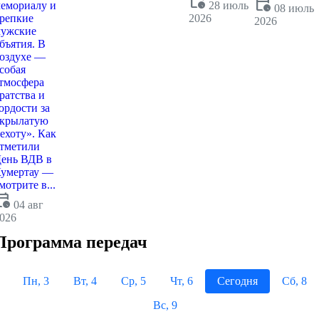
calendar_clock
calendar_clock
емориалу и
28 июль
08 июль
репкие
2026
2026
ужские
бъятия. В
оздухе —
собая
тмосфера
ратства и
ордости за
крылатую
ехоту». Как
тметили
ень ВДВ в
умертау —
мотрите в...
dar_clock
04 авг
026
Программа передач
Пн, 3
Вт, 4
Ср, 5
Чт, 6
Сегодня
Сб, 8
Вс, 9