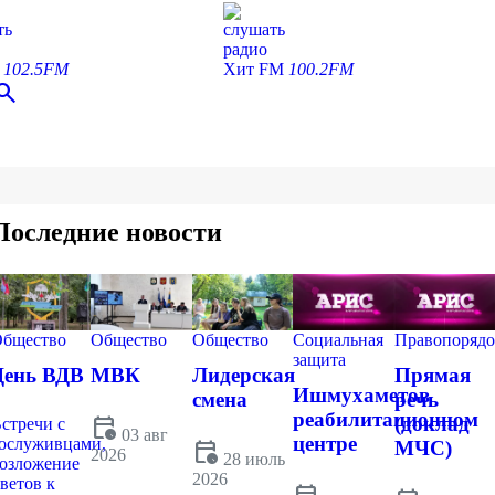
ть
слушать
радио
С
102.5FM
Хит FM
100.2FM
earch
Последние новости
бщество
Общество
Общество
Социальная
Правопорядо
защита
День ВДВ
МВК
Лидерская
Прямая
Ишмухаметов
смена
речь
реабилитационном
calendar_clock
(доклад
стречи с
03 авг
центре
ослуживцами,
calendar_clock
МЧС)
2026
28 июль
озложение
2026
ветов к