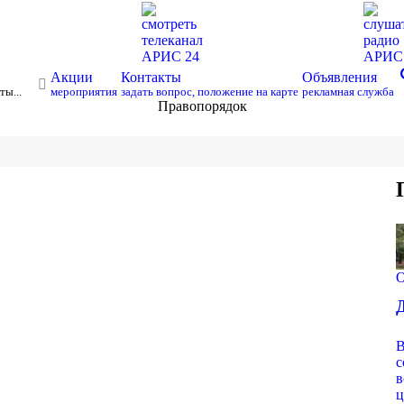
смотреть
слуша
телеканал
радио
АРИС 24
АРИ
s
Акции
Контакты
Объявления
ты...
мероприятия
задать вопрос, положение на карте
рекламная служба
Правопорядок
О
В
с
в
ц