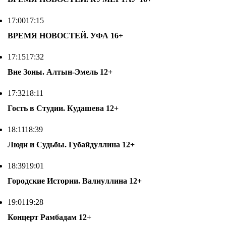
17:00
17:15
ВРЕМЯ НОВОСТЕЙ. УФА
16+
17:15
17:32
Вне Зоны. Алтын-Эмель
12+
17:32
18:11
Гость в Студии. Кудашева
12+
18:11
18:39
Люди и Судьбы. Губайдуллина
12+
18:39
19:01
Городские Истории. Валиуллина
12+
19:01
19:28
Концерт Рамбадам
12+