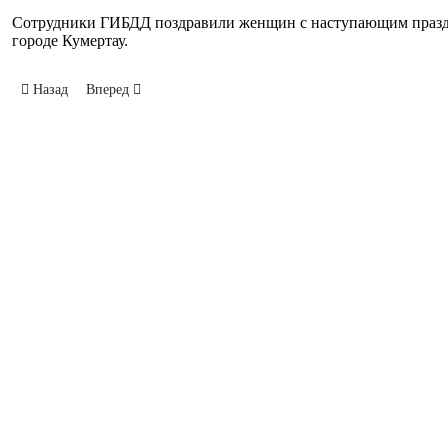
Сотрудники ГИБДД поздравили женщин с наступающим праздн
городе Кумертау.
Предыдущий: От наркотиков умирать стали больше
Следующий: Рейд по готовности многоквартирных домов к
Назад
Вперед