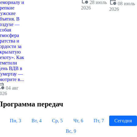
calendar_clock
calendar_clock
емориалу и
28 июль
08 июль
репкие
2026
2026
ужские
бъятия. В
оздухе —
собая
тмосфера
ратства и
ордости за
крылатую
ехоту». Как
тметили
ень ВДВ в
умертау —
мотрите в...
dar_clock
04 авг
026
Программа передач
Пн, 3
Вт, 4
Ср, 5
Чт, 6
Пт, 7
Сегодня
Вс, 9