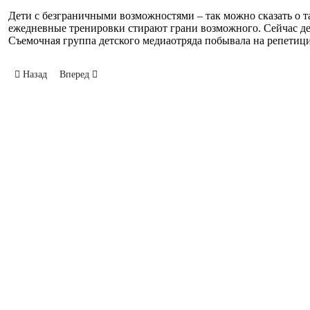
Дети с безграничными возможностями – так можно сказать о т
ежедневные тренировки стирают грани возможного. Сейчас дет
Съемочная группа детского медиаотряда побывала на репетици
Предыдущий: Гости в Центре семейного воспитания
Следующий: Экскурсия для детей из Донецка
Назад
Вперед