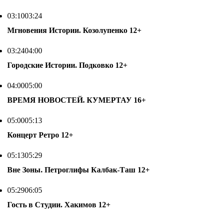
03:10
03:24
Мгновения Истории. Козолупенко
12+
03:24
04:00
Городские Истории. Подковко
12+
04:00
05:00
ВРЕМЯ НОВОСТЕЙ. КУМЕРТАУ
16+
05:00
05:13
Концерт Ретро
12+
05:13
05:29
Вне Зоны. Петроглифы Калбак-Таш
12+
05:29
06:05
Гость в Студии. Хакимов
12+