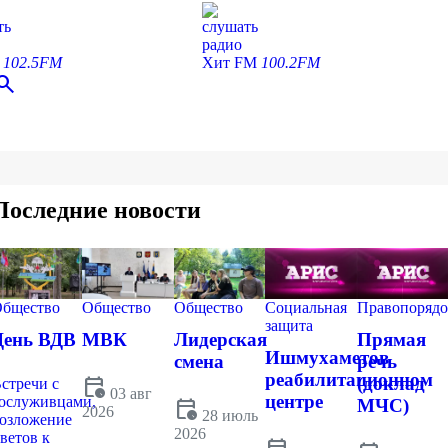
ть
слушать
радио
С
102.5FM
Хит FM
100.2FM
earch
Последние новости
бщество
Общество
Общество
Социальная
Правопорядо
защита
День ВДВ
МВК
Лидерская
Прямая
Ишмухаметов
смена
речь
реабилитационном
calendar_clock
(доклад
стречи с
03 авг
центре
ослуживцами,
calendar_clock
МЧС)
2026
28 июль
озложение
2026
ветов к