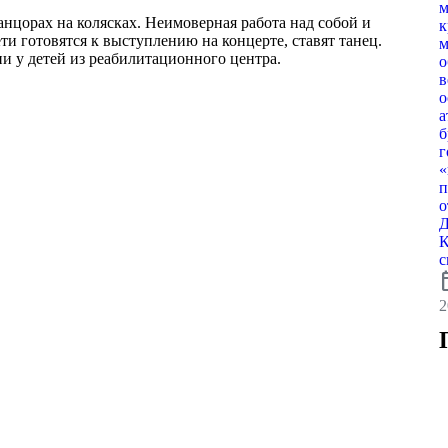
м
анцорах на колясках. Неимоверная работа над собой и
к
и готовятся к выступлению на концерте, ставят танец.
м
и у детей из реабилитационного центра.
о
в
о
а
б
г
«
п
о
Д
К
с
calen
2