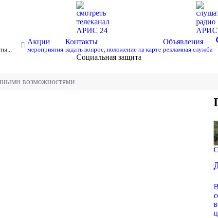
смотреть
слуша
телеканал
радио
АРИС 24
АРИ
s
Акции
Контакты
Объявления
ты...
мероприятия
задать вопрос, положение на карте
рекламная служба
Социальная защита
ичными возможностями
О
В
с
в
ц