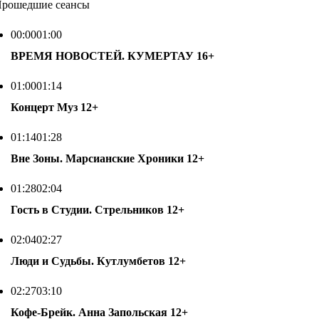
рошедшие сеансы
00:00
01:00
ВРЕМЯ НОВОСТЕЙ. КУМЕРТАУ
16+
01:00
01:14
Концерт Муз
12+
01:14
01:28
Вне Зоны. Марсианские Хроники
12+
01:28
02:04
Гость в Студии. Стрельников
12+
02:04
02:27
Люди и Судьбы. Кутлумбетов
12+
02:27
03:10
Кофе-Брейк. Анна Запольская
12+