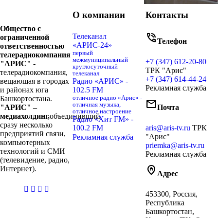
О компании
Контакты
Общество с
phone_in_talk
Телеканал
ограниченной
Телефон
«АРИС-24»
ответственностью
первый
телерадиокомпания
межмуниципальный
+7 (347) 612-20-80
"АРИС"
-
круглосуточный
ТРК "Арис"
телерадиокомпания,
телеканал
+7 (347) 614-44-24
вещающая в городах
Радио «АРИС» -
Рекламная служба
и районах юга
102.5 FM
Башкортостана.
отличное радио «Арис» -
mail
отличная музыка,
"АРИС" –
Почта
отличное настроение
медиахолдинг,
объединивший
Радио «Хит FM» -
сразу несколько
100.2 FM
aris@aris-tv.ru
ТРК
предприятий связи,
"Арис"
Рекламная служба
компьютерных
priemka@aris-tv.ru
технологий и СМИ
Рекламная служба
(телевидение, радио,
home_pin
Интернет).
Адрес
casibom
453300, Россия,
giriş
Республика
Башкортостан,