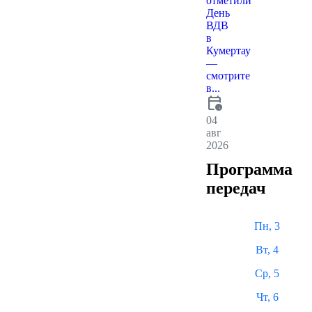
отметили
День
ВДВ
в
Кумертау
—
смотрите
в...
calendar_clock
04
авг
2026
Программа
передач
Пн, 3
Вт, 4
Ср, 5
Чт, 6