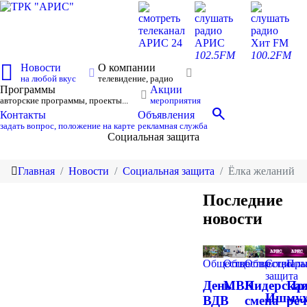
смотреть
слушать
слушать
телеканал
радио
радио
АРИС 24
АРИС
Хит FM
102.5FM
100.2FM
Новости
О компании
на любой вкус
телевидение, радио
Программы
Акции
авторские программы, проекты...
мероприятия
search
Контакты
Объявления
задать вопрос, положение на карте
рекламная служба
Социальная защита
Главная
Новости
Социальная защита
Ёлка желаний
Последние
новости
Общество
Общество
Общество
Социаль
Пра
защита
День
МВК
Лидерска
Пр
Ишмух
ВДВ
смена
реч