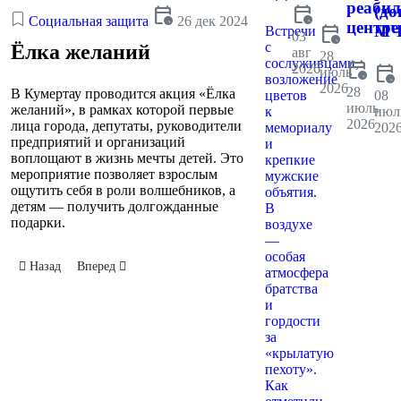
реаби
calendar_clock
(до
calendar_clock
Социальная защита
26 дек 2024
центре
calendar_clock
МЧ
Встречи
03
с
Ёлка желаний
авг
28
сослуживцами,
calendar_clock
2026
calendar_clock
июль
возложение
2026
28
В Кумертау проводится акция «Ёлка
цветов
08
июль
желаний», в рамках которой первые
к
июл
2026
лица города, депутаты, руководители
мемориалу
202
предприятий и организаций
и
воплощают в жизнь мечты детей. Это
крепкие
мероприятие позволяет взрослым
мужские
ощутить себя в роли волшебников, а
объятия.
детям — получить долгожданные
В
подарки.
воздухе
—
особая
Предыдущий: Ёлка главы
Следующий: Дом для курсантов, юнармейцев и патриотов
Назад
Вперед
атмосфера
братства
и
гордости
за
«крылатую
пехоту».
Как