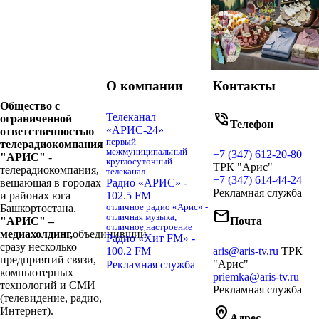
О компании
Контакты
Общество с
phone_in_talk
Телеканал
ограниченной
Телефон
«АРИС-24»
ответственностью
первый
телерадиокомпания
межмуниципальный
+7 (347) 612-20-80
"АРИС"
-
круглосуточный
ТРК "Арис"
телерадиокомпания,
телеканал
+7 (347) 614-44-24
вещающая в городах
Радио «АРИС» -
Рекламная служба
и районах юга
102.5 FM
Башкортостана.
отличное радио «Арис» -
mail
отличная музыка,
"АРИС" –
Почта
отличное настроение
медиахолдинг,
объединивший
Радио «Хит FM» -
сразу несколько
100.2 FM
aris@aris-tv.ru
ТРК
предприятий связи,
"Арис"
Рекламная служба
компьютерных
priemka@aris-tv.ru
технологий и СМИ
Рекламная служба
(телевидение, радио,
home_pin
Интернет).
Адрес