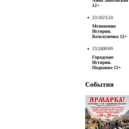
Анна Запольская
12+
23:10
23:24
Мгновения
Истории.
Козолупенко
12+
23:24
00:00
Городские
Истории.
Подковко
12+
События