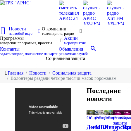
смотреть
слушать
слушать
телеканал
радио
радио
АРИС 24
АРИС
Хит FM
102.5FM
100.2FM
Новости
О компании
на любой вкус
телевидение, радио
Программы
Акции
авторские программы, проекты...
мероприятия
search
Контакты
Объявления
задать вопрос, положение на карте
рекламная служба
Социальная защита
Главная
Новости
Социальная защита
Волонтёры раздали четыре тысячи масок горожанам
Последние
новости
Общество
Общество
Общество
Социаль
Пра
защита
День
МВК
Лидерска
Пр