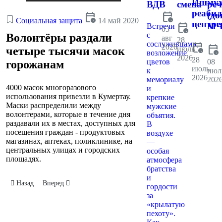
Ишмух
ВДВ
смена
реч
реаби
calendar_clock
(до
calendar_clock
Социальная защита
14 май 2020
центре
calendar_clock
МЧ
Встречи
03
с
Волонтёры раздали
авг
28
сослуживцами,
calendar_clock
2026
calendar_clock
июль
четыре тысячи масок
возложение
2026
28
цветов
08
горожанам
июль
к
июл
2026
мемориалу
202
4000 масок многоразового
и
использования привезли в Кумертау.
крепкие
Маски распределили между
мужские
волонтерами, которые в течение дня
объятия.
раздавали их в местах, доступных для
В
посещения граждан - продуктовых
воздухе
магазинах, аптеках, поликлинике, на
—
центральных улицах и городских
особая
площадях.
атмосфера
братства
и
Предыдущий: Ветераны Великой Отечественной войны получат теле
Следующий: Волонтёрский штаб получил продуктовые н
Назад
Вперед
гордости
за
«крылатую
пехоту».