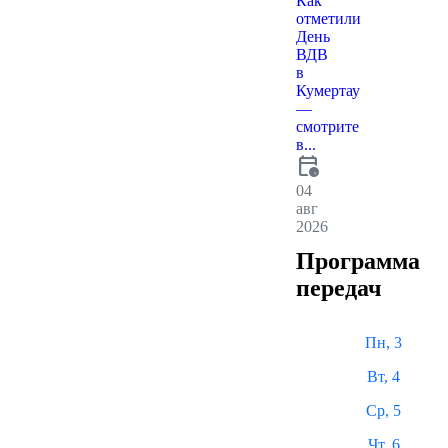
Как
отметили
День
ВДВ
в
Кумертау
—
смотрите
в...
calendar_clock
04
авг
2026
Программа
передач
Пн, 3
Вт, 4
Ср, 5
Чт, 6