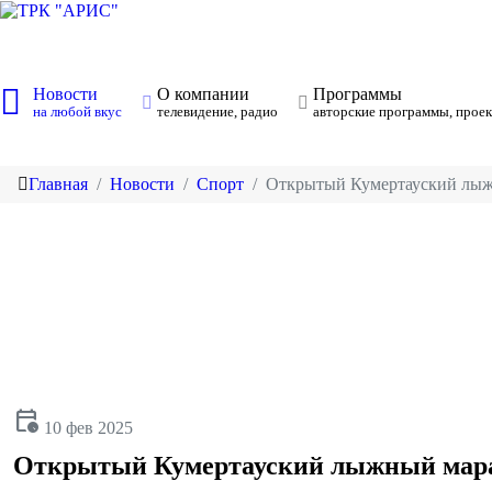
Новости
О компании
Программы
на любой вкус
телевидение, радио
авторские программы, проек
Главная
Новости
Спорт
Открытый Кумертауский лы
calendar_clock
10 фев 2025
Открытый Кумертауский лыжный мар