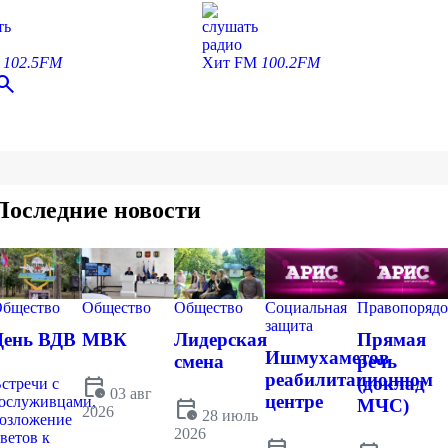
ть
слушать
радио
С
102.5FM
Хит FM
100.2FM
earch
Последние новости
бщество
Общество
Общество
Социальная
Правопорядо
защита
День ВДВ
МВК
Лидерская
Прямая
Ишмухаметов
смена
речь
реабилитационном
calendar_clock
(доклад
стречи с
03 авг
центре
ослуживцами,
calendar_clock
МЧС)
2026
28 июль
озложение
2026
ветов к