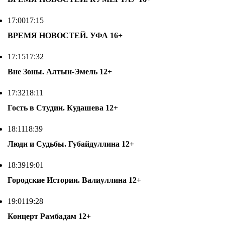
17:00
17:15
ВРЕМЯ НОВОСТЕЙ. УФА
16+
17:15
17:32
Вне Зоны. Алтын-Эмель
12+
17:32
18:11
Гость в Студии. Кудашева
12+
18:11
18:39
Люди и Судьбы. Губайдуллина
12+
18:39
19:01
Городские Истории. Валиуллина
12+
19:01
19:28
Концерт Рамбадам
12+