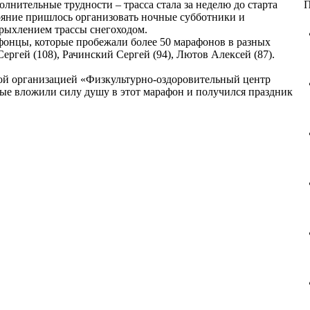
лнительные трудности – трасса стала за неделю до старта
П
тояние пришлось организовать ночные субботники и
 рыхлением трассы снегоходом.
онцы, которые пробежали более 50 марафонов в разных
ргей (108), Рачинский Сергей (94), Лютов Алексей (87).
й организацией «Физкультурно-оздоровительный центр
рые вложили силу душу в этот марафон и получился праздник