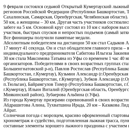
9 февраля состоялся седьмой Открытый Кумертауский лыжный 
регионов Российской Федерации (Республики Башкортостан, Т
Сахалинская, Самарская, Оренбургская, Челябинская област
50 км, а женщины – 30 км. Другая часть участников состязалис
забеге на 5 км. Основной круг состоял из 10 км с набором вы
участков, быстрых спусков и непростых подъемов (самый зат
Все финишеры получили памятные медали.
Абсолютным победителем на дистанции 50 км стал Садыков Ай
17 минут 41 секунда. Он и стал обладателем главного приза 
индивидуального предпринимателя Сабитова Ильгиза Закиев
30 км стала Максимова Татьяна из Уфы со временем 1 час 40 м
организаторов. Победителями в своих возрастных группах ста
Большеигнатовский р-н), Павлов Ростислав (Республика Башк
Башкортостан, г.Кумертау), Кузьмин Александр (г.Оренбурская 
(Республика Башкортостан, г.Кумертау), Зубков Александр (г.О
п.Тюльган), Байрамгулов Тимур (Республика Башкортостан, г.
г.Кумертау), Ильин Виталий (Оренбургская область, Оренбургс
Миякинский район), Зубаерова Альбина (г.Уфа).
Из города Кумертау призерами соревнований в своих возрастны
Абдрашитова Алина, Тухватшина Ирада, 20 км – Казакова Лид
Айрат.
Солнечная погода с морозцем, красиво оформленный стартовый
хронометраж и судейство, подготовленная лыжная трасса, пунк
составные элементы хорошего лыжного праздника с участием 