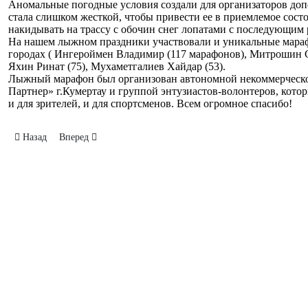
Аномальные погодные условия создали для организаторов допо
стала слишком жесткой, чтобы привести ее в приемлемое сос
накидывать на трассу с обочин снег лопатами с последующим
На нашем лыжном праздники участвовали и уникальные мараф
городах ( Ингероймен Владимир (117 марафонов), Митрошин Се
Яхин Ринат (75), Мухаметгалиев Хайдар (53).
Лыжный марафон был организован автономной некоммерческо
Партнер» г.Кумертау и группой энтузиастов-волонтеров, кото
и для зрителей, и для спортсменов. Всем огромное спасибо!
Предыдущий: Турнир Якименко
Следующий: Лыжня России
Назад
Вперед