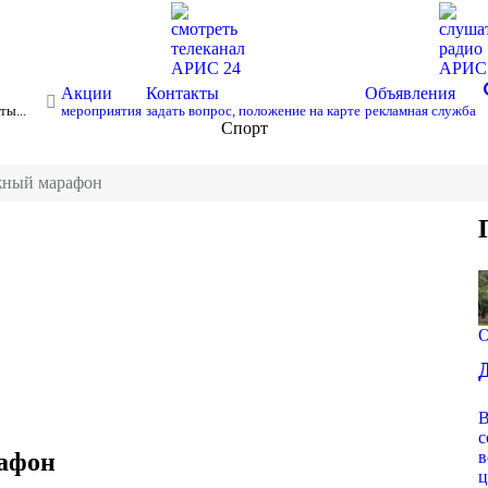
смотреть
слуша
телеканал
радио
АРИС 24
АРИ
s
Акции
Контакты
Объявления
ты...
мероприятия
задать вопрос, положение на карте
рекламная служба
Спорт
жный марафон
О
В
с
афон
в
ц