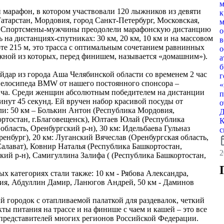
м
марафон, в котором участвовали 120 лыжников из девяти
к
атарстан, Мордовия, город Санкт-Петербург, Московская,
м
и). Спортсмены-мужчины преодолели марафонскую дистанцию
о
ь на дистанциях-спутниках: 30 км, 20 км, 10 км и на массовом
в
соте 215 м, это трасса с оптимальным сочетанием равнинных
о
яжной из которых, перед финишем, называется «домашним»).
а
б
дар из города Аша Челябинской области со временем 2 час
г
– велосипеда BMW от нашего постоянного спонсора –
«
ича. Среди женщин абсолютным победителем на дистанции
п
инут 45 секунд. Ей вручен набор красивой посуды от
о
ли: 50 км – Болькин Антон (Республика Мордовия,
Д
ортостан, г.Благовещенск), Юлтаев Юлай (Республика
К
область, Оренбургский р-н), 30 км: Идельбаева Гульназ
с
ренбург), 20 км: Луганский Вячеслав (Оренбургская область,
calen
Салават), Ковнир Наталья (Республика Башкортостан,
2
кий р-н), Самигуллина Залифа ( (Республика Башкортостан,
х категориях стали также: 10 км - Рябова Александра,
ия, Абдуллин Дамир, Ланюгов Андрей, 50 км - Даминов
 городок с отапливаемой палаткой для раздевалок, четкий
ты питания на трассе и на финише с чаем и кашей – это все
представителей многих регионов Российской Федерации.