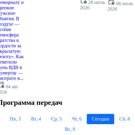
calendar_clock
calendar_clock
емориалу и
28 июль
08 июль
репкие
2026
2026
ужские
бъятия. В
оздухе —
собая
тмосфера
ратства и
ордости за
крылатую
ехоту». Как
тметили
ень ВДВ в
умертау —
мотрите в...
dar_clock
04 авг
026
Программа передач
Пн, 3
Вт, 4
Ср, 5
Чт, 6
Сегодня
Сб, 8
Вс, 9