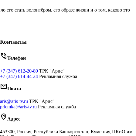
его стать волонтёром, его образе жизни и о том, каково это
Контакты
phone_in_talk
Телефон
+7 (347) 612-20-80
ТРК "Арис"
+7 (347) 614-44-24
Рекламная служба
mail
Почта
aris@aris-tv.ru
ТРК "Арис"
priemka@aris-tv.ru
Рекламная служба
home_pin
Адрес
453300, Россия, Республика Башкортостан, Кумертау, ПКиО им.