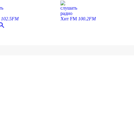
ть
слушать
радио
С
102.5FM
Хит FM
100.2FM
earch