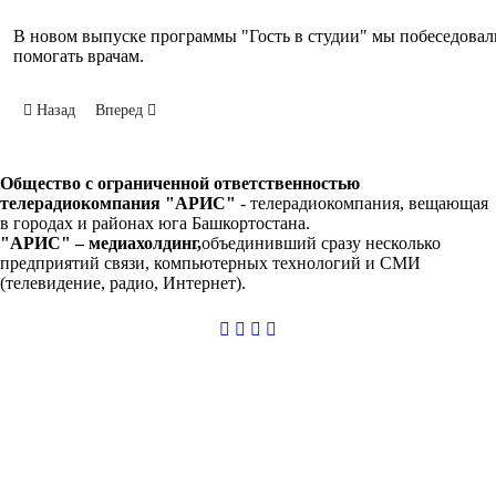
В новом выпуске программы "Гость в студии" мы побеседовали
помогать врачам.
Предыдущий: Гость в студии. Екатерина Шишина
Следующий: "Гость в студии" с режиссёром народного теат
Назад
Вперед
Общество с ограниченной ответственностью
телерадиокомпания "АРИС"
-
телерадиокомпания, вещающая
в городах и районах юга Башкортостана.
"АРИС" – медиахолдинг,
объединивший сразу несколько
предприятий связи, компьютерных технологий и СМИ
(телевидение, радио, Интернет).
casibom
giriş