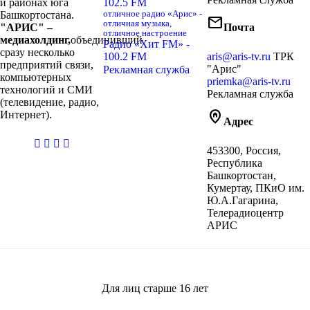
и районах юга
102.5 FM
Башкортостана.
отличное радио «Арис» -
mail
отличная музыка,
"АРИС" –
Почта
отличное настроение
медиахолдинг,
объединивший
Радио «Хит FM» -
сразу несколько
100.2 FM
aris@aris-tv.ru
ТРК
предприятий связи,
"Арис"
Рекламная служба
компьютерных
priemka@aris-tv.ru
технологий и СМИ
Рекламная служба
(телевидение, радио,
home_pin
Интернет).
Адрес
casibom
453300, Россия,
giriş
Республика
Башкортостан,
Кумертау, ПКиО им.
Ю.А.Гагарина,
Телерадиоцентр
АРИС
Для лиц старше
16
лет