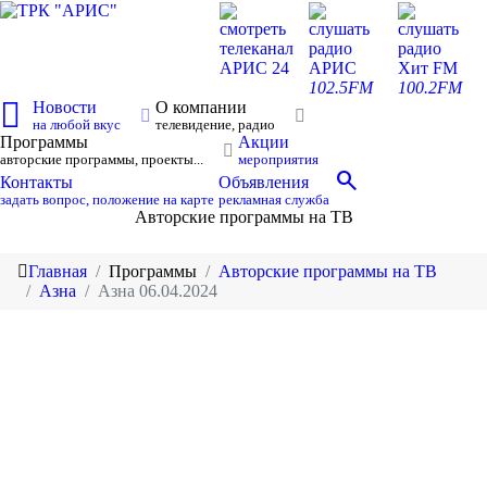
смотреть
слушать
слушать
телеканал
радио
радио
АРИС 24
АРИС
Хит FM
102.5FM
100.2FM
Новости
О компании
на любой вкус
телевидение, радио
Программы
Акции
авторские программы, проекты...
мероприятия
search
Контакты
Объявления
задать вопрос, положение на карте
рекламная служба
Авторские программы на ТВ
Главная
Программы
Авторские программы на ТВ
Азна
Азна 06.04.2024