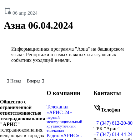
calendar_clock
06 апр 2024
Азна 06.04.2024
Информационная программа "Азна" на башкирском
языке. Репортажи о самых важных и актуальных
событиях уходящей недели.
Предыдущий: Азна 13.04.2024
Следующий: Азна от 08.04.23.
Назад
Вперед
О компании
Контакты
Общество с
phone_in_talk
Телеканал
ограниченной
Телефон
«АРИС-24»
ответственностью
первый
телерадиокомпания
межмуниципальный
+7 (347) 612-20-80
"АРИС"
-
круглосуточный
ТРК "Арис"
телерадиокомпания,
телеканал
+7 (347) 614-44-24
вещающая в городах
Радио «АРИС» -
Рекламная служба