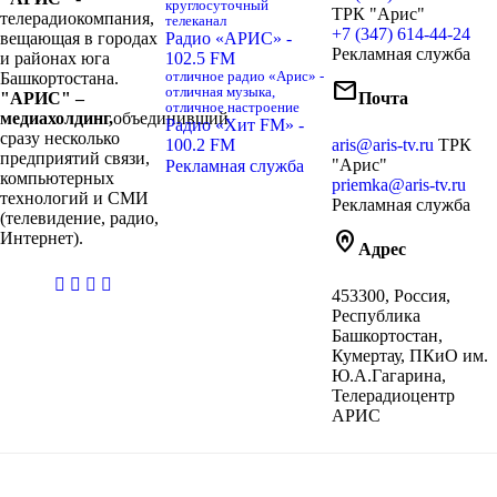
круглосуточный
ТРК "Арис"
телерадиокомпания,
телеканал
+7 (347) 614-44-24
вещающая в городах
Радио «АРИС» -
Рекламная служба
и районах юга
102.5 FM
Башкортостана.
отличное радио «Арис» -
mail
отличная музыка,
"АРИС" –
Почта
отличное настроение
медиахолдинг,
объединивший
Радио «Хит FM» -
сразу несколько
100.2 FM
aris@aris-tv.ru
ТРК
предприятий связи,
"Арис"
Рекламная служба
компьютерных
priemka@aris-tv.ru
технологий и СМИ
Рекламная служба
(телевидение, радио,
home_pin
Интернет).
Адрес
casibom
453300, Россия,
giriş
Республика
Башкортостан,
Кумертау, ПКиО им.
Ю.А.Гагарина,
Телерадиоцентр
АРИС