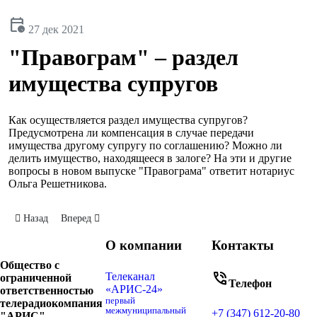
calendar_clock
27 дек 2021
"Правограм" – раздел
имущества супругов
Как осуществляется раздел имущества супругов?
Предусмотрена ли компенсация в случае передачи
имущества другому супругу по соглашению? Можно ли
делить имущество, находящееся в залоге? На эти и другие
вопросы в новом выпуске "Правограма" ответит нотариус
Ольга Решетникова.
Предыдущий: "Правограм" – договор ренты
Следующий: "Правограм" – маткапитал: жильё
Назад
Вперед
О компании
Контакты
Общество с
phone_in_talk
Телеканал
ограниченной
Телефон
«АРИС-24»
ответственностью
первый
телерадиокомпания
межмуниципальный
+7 (347) 612-20-80
"АРИС"
-