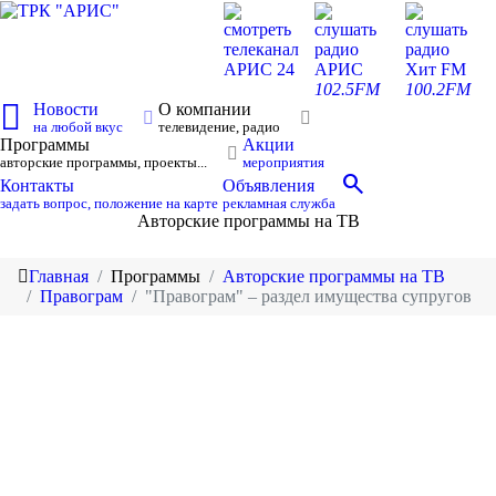
смотреть
слушать
слушать
телеканал
радио
радио
АРИС 24
АРИС
Хит FM
102.5FM
100.2FM
Новости
О компании
на любой вкус
телевидение, радио
Программы
Акции
авторские программы, проекты...
мероприятия
search
Контакты
Объявления
задать вопрос, положение на карте
рекламная служба
Авторские программы на ТВ
Главная
Программы
Авторские программы на ТВ
Правограм
"Правограм" – раздел имущества супругов