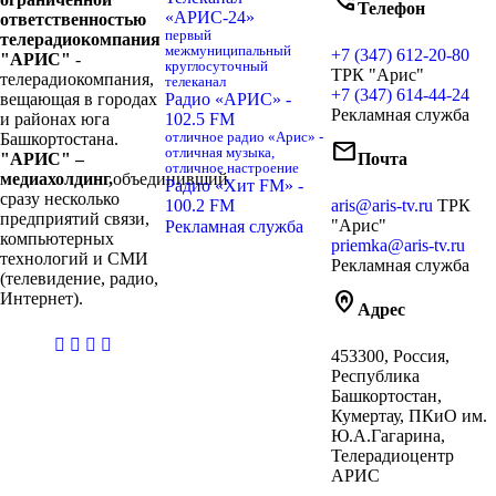
phone_in_talk
Телефон
«АРИС-24»
ответственностью
первый
телерадиокомпания
межмуниципальный
+7 (347) 612-20-80
"АРИС"
-
круглосуточный
ТРК "Арис"
телерадиокомпания,
телеканал
+7 (347) 614-44-24
вещающая в городах
Радио «АРИС» -
Рекламная служба
и районах юга
102.5 FM
Башкортостана.
отличное радио «Арис» -
mail
отличная музыка,
"АРИС" –
Почта
отличное настроение
медиахолдинг,
объединивший
Радио «Хит FM» -
сразу несколько
100.2 FM
aris@aris-tv.ru
ТРК
предприятий связи,
"Арис"
Рекламная служба
компьютерных
priemka@aris-tv.ru
технологий и СМИ
Рекламная служба
(телевидение, радио,
home_pin
Интернет).
Адрес
casibom
453300, Россия,
giriş
Республика
Башкортостан,
Кумертау, ПКиО им.
Ю.А.Гагарина,
Телерадиоцентр
АРИС