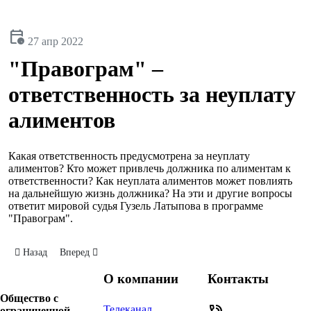
calendar_clock
27 апр 2022
"Правограм" –
ответственность за неуплату
алиментов
Какая ответственность предусмотрена за неуплату
алиментов? Кто может привлечь должника по алиментам к
ответственности? Как неуплата алиментов может повлиять
на дальнейшую жизнь должника? На эти и другие вопросы
ответит мировой судья Гузель Латыпова в программе
"Правограм".
Предыдущий: "Правограм" – депозитный счёт нотариуса
Следующий: "Правограм" – алименты
Назад
Вперед
О компании
Контакты
Общество с
Телеканал
ограниченной