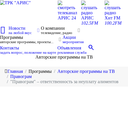
смотреть
слушать
слушать
телеканал
радио
радио
АРИС 24
АРИС
Хит FM
102.5FM
100.2FM
Новости
О компании
на любой вкус
телевидение, радио
Программы
Акции
авторские программы, проекты...
мероприятия
search
Контакты
Объявления
задать вопрос, положение на карте
рекламная служба
Авторские программы на ТВ
Главная
Программы
Авторские программы на ТВ
Правограм
"Правограм" – ответственность за неуплату алиментов