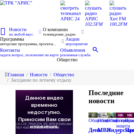
смотреть
слушать
слушать
телеканал
радио
радио
АРИС 24
АРИС
Хит FM
102.5FM
100.2FM
Новости
О компании
на любой вкус
телевидение, радио
Программы
Акции
авторские программы, проекты...
мероприятия
search
Контакты
Объявления
задать вопрос, положение на карте
рекламная служба
Общество
Главная
Новости
Общество
Заседание по летнему отдыху
Последние
новости
Общество
Общество
Общество
Социаль
Пра
защита
День
МВК
Лидерска
Пр