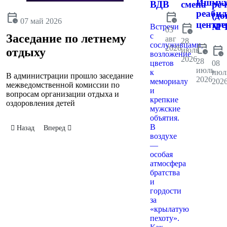
Ишмух
ВДВ
смена
реч
реаби
calendar_clock
(до
calendar_clock
07 май 2026
центре
calendar_clock
МЧ
Встречи
03
с
Заседание по летнему
авг
28
сослуживцами,
calendar_clock
2026
calendar_clock
июль
отдыху
возложение
2026
28
цветов
08
июль
к
июл
В администрации прошло заседание
2026
мемориалу
202
межведомственной комиссии по
и
вопросам организации отдыха и
крепкие
оздоровления детей
мужские
объятия.
В
Предыдущий: Парад для ветеранов
Следующий: Смотр строя и песни
Назад
Вперед
воздухе
—
особая
атмосфера
братства
и
гордости
за
«крылатую
пехоту».