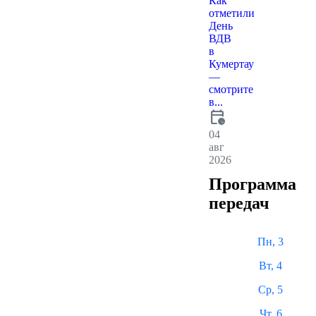
Как
отметили
День
ВДВ
в
Кумертау
—
смотрите
в...
calendar_clock
04
авг
2026
Программа
передач
Пн, 3
Вт, 4
Ср, 5
Чт, 6