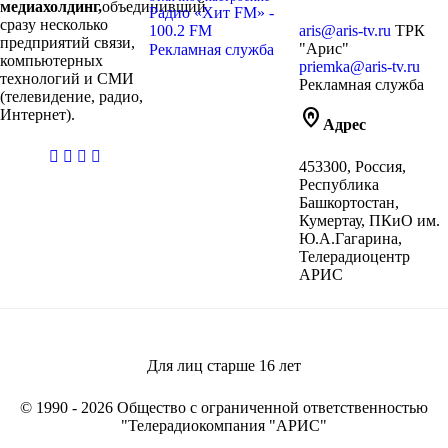
медиахолдинг,
объединивший
Радио «Хит FM» -
сразу несколько
100.2 FM
aris@aris-tv.ru
ТРК
предприятий связи,
"Арис"
Рекламная служба
компьютерных
priemka@aris-tv.ru
технологий и СМИ
Рекламная служба
(телевидение, радио,
home_pin
Интернет).
Адрес
casibom
453300, Россия,
giriş
Республика
Башкортостан,
Кумертау, ПКиО им.
Ю.А.Гагарина,
Телерадиоцентр
АРИС
Для лиц старше
16
лет
© 1990 - 2026 Общество с ограниченной ответственностью
"Телерадиокомпания "АРИС"