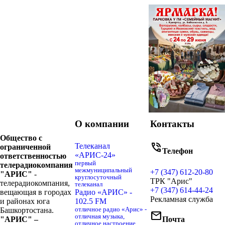
О компании
Контакты
Общество с
phone_in_talk
Телеканал
ограниченной
Телефон
«АРИС-24»
ответственностью
первый
телерадиокомпания
межмуниципальный
+7 (347) 612-20-80
"АРИС"
-
круглосуточный
ТРК "Арис"
телерадиокомпания,
телеканал
+7 (347) 614-44-24
вещающая в городах
Радио «АРИС» -
Рекламная служба
и районах юга
102.5 FM
Башкортостана.
отличное радио «Арис» -
mail
отличная музыка,
"АРИС" –
Почта
отличное настроение