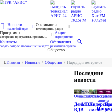
смотреть
слушать
слушать
телеканал
радио
радио
АРИС 24
АРИС
Хит FM
102.5FM
100.2FM
Новости
О компании
на любой вкус
телевидение, радио
Программы
Акции
авторские программы, проекты...
мероприятия
search
Контакты
Объявления
задать вопрос, положение на карте
рекламная служба
Общество
Главная
Новости
Общество
Парад для ветеранов
Последние
новости
Общество
Общество
Общество
Социаль
Пра
защита
День
МВК
Лидерска
Пр
Ишмух
ВДВ
смена
реч