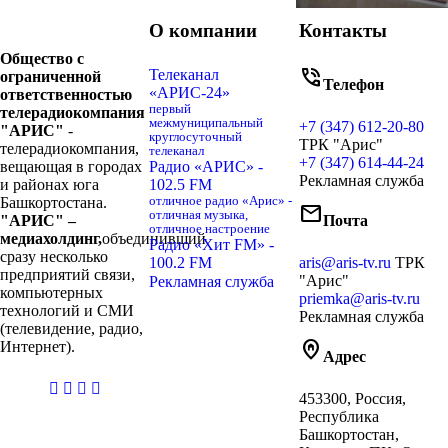
О компании
Контакты
Общество с
phone_in_talk
Телеканал
ограниченной
Телефон
«АРИС-24»
ответственностью
первый
телерадиокомпания
межмуниципальный
+7 (347) 612-20-80
"АРИС"
-
круглосуточный
ТРК "Арис"
телерадиокомпания,
телеканал
+7 (347) 614-44-24
вещающая в городах
Радио «АРИС» -
Рекламная служба
и районах юга
102.5 FM
Башкортостана.
отличное радио «Арис» -
mail
отличная музыка,
"АРИС" –
Почта
отличное настроение
медиахолдинг,
объединивший
Радио «Хит FM» -
сразу несколько
100.2 FM
aris@aris-tv.ru
ТРК
предприятий связи,
"Арис"
Рекламная служба
компьютерных
priemka@aris-tv.ru
технологий и СМИ
Рекламная служба
(телевидение, радио,
home_pin
Интернет).
Адрес
casibom
453300, Россия,
giriş
Республика
Башкортостан,