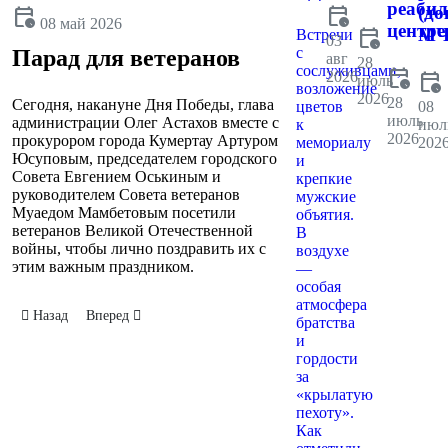
реаби
calendar_clock
(до
calendar_clock
08 май 2026
центре
calendar_clock
МЧ
Встречи
03
с
Парад для ветеранов
авг
28
сослуживцами,
calendar_clock
2026
calendar_clock
июль
возложение
2026
28
Сегодня, накануне Дня Победы, глава
цветов
08
июль
администрации Олег Астахов вместе с
к
июл
2026
прокурором города Кумертау Артуром
мемориалу
202
Юсуповым, председателем городского
и
Совета Евгением Оськиным и
крепкие
руководителем Совета ветеранов
мужские
Муаедом Мамбетовым посетили
объятия.
ветеранов Великой Отечественной
В
войны, чтобы лично поздравить их с
воздухе
этим важным праздником.
—
особая
атмосфера
Предыдущий: Аллея Славы
Следующий: Заседание по летнему отдыху
Назад
Вперед
братства
и
гордости
за
«крылатую
пехоту».
Как