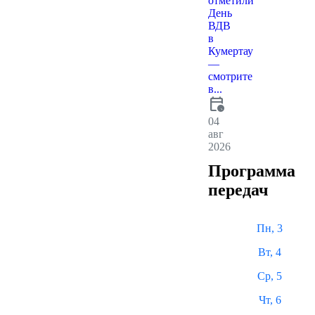
отметили
День
ВДВ
в
Кумертау
—
смотрите
в...
calendar_clock
04
авг
2026
Программа
передач
Пн, 3
Вт, 4
Ср, 5
Чт, 6